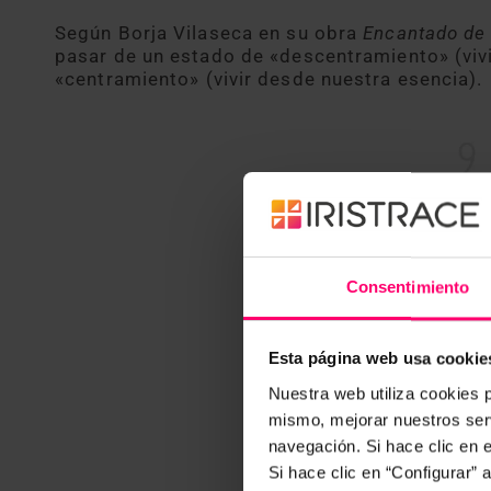
Según Borja Vilaseca en su obra
Encantado de
pasar de un estado de «descentramiento» (viv
«centramiento» (vivir desde nuestra esencia).
Consentimiento
Esta página web usa cookie
Nuestra web utiliza cookies p
mismo, mejorar nuestros serv
navegación. Si hace clic en 
Si hace clic en “Configurar”