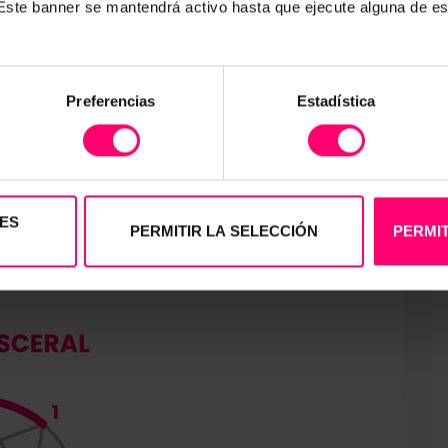
. Este banner se mantendrá activo hasta que ejecute alguna de e
Preferencias
Estadística
 básico, con ejemplo del eneatipo 1
 4, y centrado hacia el 7.
 todos poseemos aspectos de cada
ES
PERMITIR LA SELECCIÓN
PERMIT
no de ellos.