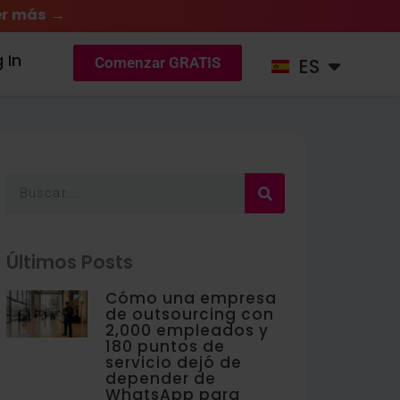
r más →
DE
 In
ES
NL
Comenzar GRATIS
Buscar
Últimos Posts
Cómo una empresa
de outsourcing con
2,000 empleados y
180 puntos de
servicio dejó de
depender de
WhatsApp para