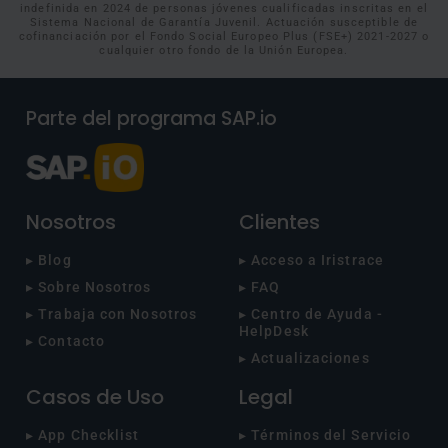
indefinida en 2024 de personas jóvenes cualificadas inscritas en el
Sistema Nacional de Garantía Juvenil. Actuación susceptible de
cofinanciación por el Fondo Social Europeo Plus (FSE+) 2021-2027 o
cualquier otro fondo de la Unión Europea.
Parte del programa SAP.io
Nosotros
Clientes
▸ Blog
▸ Acceso a Iristrace
▸ Sobre Nosotros
▸ FAQ
▸ Trabaja con Nosotros
▸ Centro de Ayuda -
HelpDesk
▸ Contacto
▸ Actualizaciones
Casos de Uso
Legal
▸ App Checklist
▸ Términos del Servicio