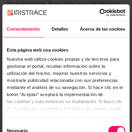
Otros vinos tintos destacables son Utiel Requena,
Mancha, Madrid, Sierras de Málaga, Calatayud,
Somontano, Campo de Borja, Valdepeñas, Mallorca
y los vinos de las Islas Canarias.
Consentimiento
Detalles
Acerca de las cookies
En cuanto a los vinos ROSADOS, destacan Navarra,
Rioja y Penedés.
Esta página web usa cookies
Nuestra web utiliza cookies propias y de terceros para
gestionar el portal, recabar información sobre la
utilización del mismo, mejorar nuestros servicios y
mostrarle publicidad relacionada con sus preferencias
mediante el análisis de su navegación. Si hace clic en el
botón “Aceptar” aceptará la implementación de
las cookies y solo entonces se implantarán. Si hace clic
en “Configurar” accederá a la Política de cookies donde
encontrará más información y donde podrá configurar y/o
deshabilitar las cookies. Este banner se mantendrá
Selección
activo hasta que ejecute alguna de estas dos opciones:
Necesario
de