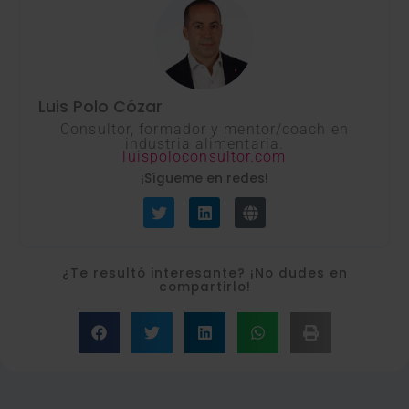
Luis Polo Cózar
Consultor, formador y mentor/coach en
industria alimentaria.
luispoloconsultor.com
¡Sígueme en redes!
T
L
G
w
i
l
i
n
o
t
k
b
t
e
e
e
d
¿Te resultó interesante? ¡No dudes en
r
i
compartirlo!
n