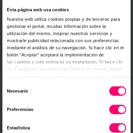
lo que necesitas en un prompt.
Esta página web usa cookies
Nuestra web utiliza cookies propias y de terceros para
gestionar el portal, recabar información sobre la
utilización del mismo, mejorar nuestros servicios y
mostrarle publicidad relacionada con sus preferencias
mediante el análisis de su navegación. Si hace clic en el
botón “Aceptar” aceptará la implementación de
las cookies y solo entonces se implantarán. Si hace clic
en “Configurar” accederá a la Política de cookies donde
Digitalizamos tu
primer
proceso gratis
encontrará más información y donde podrá configurar y/o
deshabilitar las cookies. Este banner se mantendrá
Selección
COMENZAR
activo hasta que ejecute alguna de estas dos opciones:
Necesario
de
CONFIGURAR
consentimiento
Empieza a capturar datos desde la aplicación móvil,
disponible en
Preferencias
Estadística