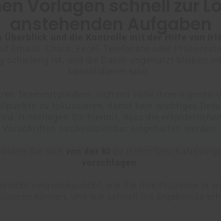
nen Vorlagen schnell zur L
anstehenden Aufgaben
 Überblick und die Kontrolle mit der Hilfe von Iri
auf Emails, Chats, Excel, Telefonate oder Präsentat
g schwierig ist, und die Daten ungenutzt bleiben o
konsolidieren sind.
 Ihren Teammitgliedern, sich
mit Hilfe Ihrer eigenen
ollpunkte zu fokussieren, damit kein wichtiges Deta
rd. Hinterlegen Sie hiermit, dass die erforderlich
Vorschriften nachvollziehbar eingehalten werden.
assen Sie sich
von der
KI
zu Ihrem Geschäftsvor
vorschlagen
.
ersicht veranschaulicht, wie Sie Ihre Prozesse in w
alisieren können, und wie schnell Sie Ergebnisse er