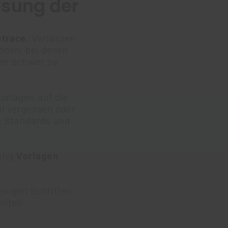
ösung der
strace.
Verlassen
ionen, bei denen
der schwer zu
 Vorlagen
auf die
il vergessen oder
en Standards und
gang
Vorlagen
enigen Schritten
halten