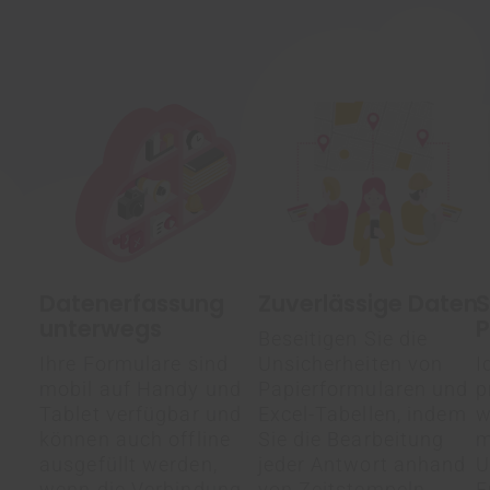
Datenerfassung
Zuverlässige Daten
S
unterwegs
P
Beseitigen Sie die
Ihre Formulare sind
Unsicherheiten von
I
mobil auf Handy und
Papierformularen und
p
Tablet verfügbar und
Excel-Tabellen, indem
w
können auch offline
Sie die Bearbeitung
m
ausgefüllt werden,
jeder Antwort
anhand
U
wenn die Verbindung
von Zeitstempeln
E