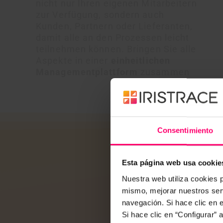
nicht nur Ihren eigenen Mitarbeitern
zur Verfügung, sondern auch
Kunden, Partnern oder Lieferanten,
damit alle an den Prozessen leicht
teilnehmen können. Bringen Sie alle
Aspekte in einer
einheitlichen
Managementplattform
zusammen
Consentimiento
Organisationen 
Esta página web usa cookie
-240
Nuestra web utiliza cookies p
mismo, mejorar nuestros serv
navegación. Si hace clic en 
Automatisieren
Si hace clic en “Configurar”
Ihre Prozesse,