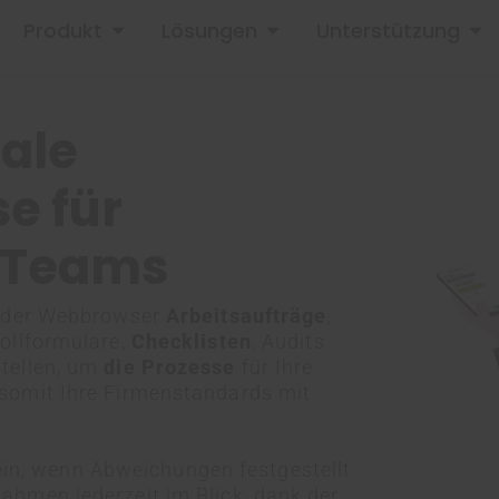
Produkt
Lösungen
Unterstützung
ÖFFNE PRODUKT
ÖFFNE LÖSUNGEN
ÖFFN
tale
e für
e Teams
t oder Webbrowser
Arbeitsaufträge
,
rollformulare,
Checklisten
, Audits
stellen, um
die Prozesse
für Ihre
somit Ihre Firmenstandards mit
ein, wenn Abweichungen festgestellt
ahmen jederzeit im Blick, dank der