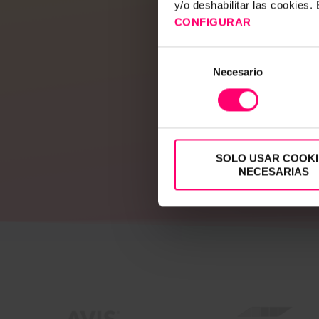
y/o deshabilitar las cookies
monatlich Stu
CONFIGURAR
an Arbeit
einzusparen. Erf
und rufen Sie D
Selección
mit Einfachheit
Necesario
de
Geschwindigkei
consentimiento
Extr
Envía cua
JA, ICH MÖ
SOLO USAR COOKI
NECESARIAS