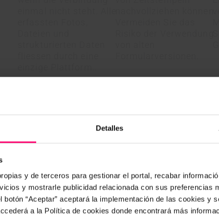
einmal nicht steht. Alle
nachvollziehen können.
v
erfassten Fotos,
Vermeiden Sie das
M
Dateien und
Risiko der Verwendung
S
strukturierten Daten
von alten
G
fliessen durch eine
Formularversionen.
einzige Plattform..
Novedad: IRISTRACE Docs
Detalles
auf der ganzen Welt verlassen si
s
 h
130%
ropias y de terceros para gestionar el portal, recabar información
icios y mostrarle publicidad relacionada con sus preferencias m
el botón “Aceptar” aceptará la implementación de las cookies y 
 Sie
Verbessern Sie Ihre
Red
 accederá a la Política de cookies donde encontrará más informa
 um
Kundenerfahrung
K