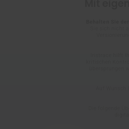
Mit eige
Behalten Sie den
Sie sich nicht 
Versionierun
Iristrace hilft
kritischen Kontr
übersprungen wi
Auf Wunsch l
Die folgende Üb
digit