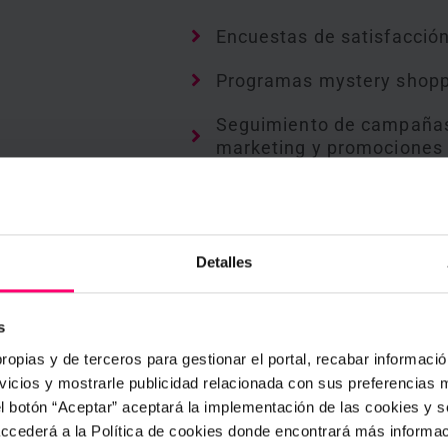
Encuestas de satisfacció
Programas mystery shop
Seguimiento de campaña
marketing y promociones
Comprobación de product
lineales y estanterías
ión
Apertura y cierre de caja
Detalles
Checklist de devolucione
productos
s
ropias y de terceros para gestionar el portal, recabar información
Checklist de apertura y ci
icios y mostrarle publicidad relacionada con sus preferencias m
de instalaciones
el botón “Aceptar” aceptará la implementación de las cookies y 
 accederá a la Política de cookies donde encontrará más informa