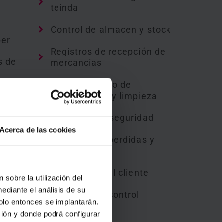
teinda
n
Control de almacen y stock
per
Registros de recepción de
s de
mercancias
Mantenimiento de
o en
instalaciones y limpieza
Controles de seguridad
Acerca de las cookies
Registros de perdidas y
s de
mermas
Satisfacción al cliente
 sobre la utilización del
erre
ediante el análisis de su
Registros de control
solo entonces se implantarán.
ción y donde podrá configurar