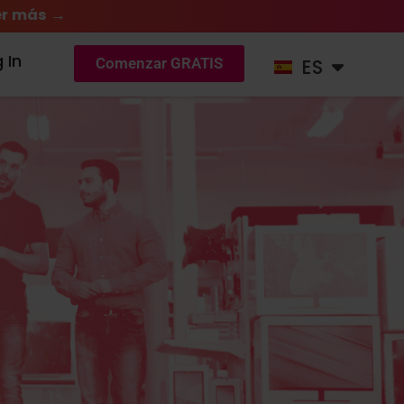
r más →
DE
 In
ES
NL
Comenzar GRATIS