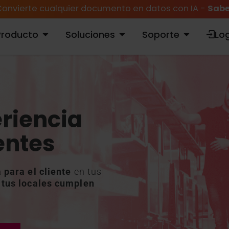
onvierte cualquier documento en datos con IA -
Sabe
Producto
Soluciones
Soporte
Log
ABRIR PRODUCTO
ABRIR SOLUCIONES
ABRIR SOPORTE
riencia
entes
 para el cliente
en tus
 tus locales cumplen