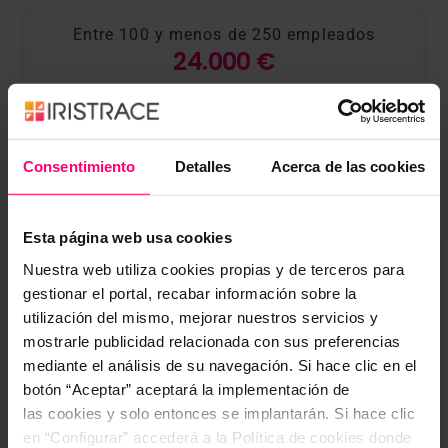
Entre 100 y menos de 250 empleados
24.000 €
¿Cómo te podemos ayudar?
Consentimiento
Detalles
Acerca de las cookies
Solicitando el Kit Consulting te podemos ayudar
mediante los siguientes servicios de consultoría.
Esta página web usa cookies
Nuestra web utiliza cookies propias y de terceros para
Ayuda
6000€
gestionar el portal, recabar información sobre la
máxima
utilización del mismo, mejorar nuestros servicios y
Servicio de Asesoramiento en
mostrarle publicidad relacionada con sus preferencias
Inteligencia Artificial
mediante el análisis de su navegación. Si hace clic en el
Este servicio ofrece un plan completo para
botón “Aceptar” aceptará la implementación de
integrar inteligencia artificial en tu pyme,
las cookies y solo entonces se implantarán. Si hace clic
incluyendo:
en “Configurar” accederá a la Política de cookies donde