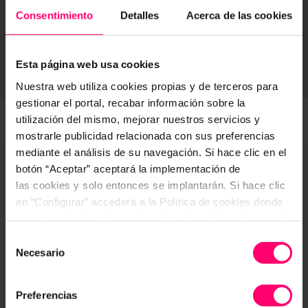
Consentimiento
Detalles
Acerca de las cookies
Esta página web usa cookies
Nuestra web utiliza cookies propias y de terceros para
gestionar el portal, recabar información sobre la
utilización del mismo, mejorar nuestros servicios y
mostrarle publicidad relacionada con sus preferencias
mediante el análisis de su navegación. Si hace clic en el
Agenda de la Jornada
botón “Aceptar” aceptará la implementación de
Hora
Actividad
las cookies y solo entonces se implantarán. Si hace clic
en “Configurar” accederá a la Política de cookies donde
10:15 - 10:30
Recepción de asistentes
encontrará más información y donde podrá configurar y/o
deshabilitar las cookies. Este banner se mantendrá
Selección
10:30 - 10:45
Bienvenida
activo hasta que ejecute alguna de estas dos opciones:
Necesario
de
CONFIGURAR
10:45 - 12:15
Conferencia: "La IA
consentimiento
aplicada a la
internacionalización,
Preferencias
productividad y eficacia de