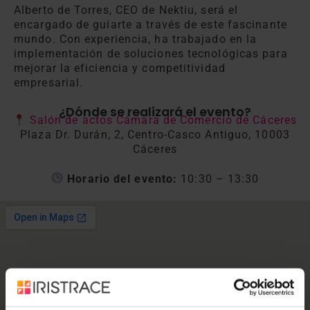
Alberto de Torres, CEO de Nektiu, será el
encargado de guiarte a través de este fascinante
mundo. Con experiencia, ha trabajado en la
implementación de soluciones tecnológicas para
mejorar la eficiencia y competitividad
empresarial.
¿Dónde se realizará el evento?
Salón de actos Cámara de Comercio de Cáceres
Plaza Dr. Durán, 2, Centro-Casco Antiguo, 10003
Cáceres
Horario del evento:
10:30 – 13:30