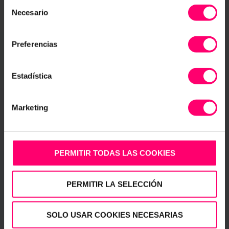
Archivar checklist
Selección
activo hasta que ejecute alguna de estas dos opciones:
Eliminar checklist
Necesario
de
CONFIGURAR
consentimiento
Preferencias
Estadística
Marketing
PERMITIR TODAS LAS COOKIES
PERMITIR LA SELECCIÓN
SOLO USAR COOKIES NECESARIAS