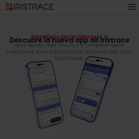
REDISEÑADA DESDE CERO PARA TI
Descubre la nueva app de Iristrace
Más rápida, más intuitiva y completamente
rediseñada para digitalizar tus procesos con total
flexibilidad.