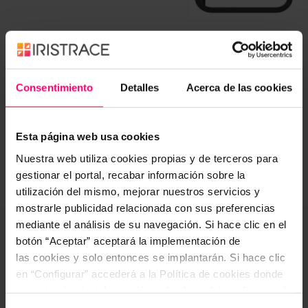
PERSONALIZA A TU MEDIDA
Nueva vista de checklist con
tarjetas
Ahora puedes
configurar y personalizar tus
tarjetas
para mostrar los datos que realmente
Consentimiento
Detalles
Acerca de las cookies
necesitas: responsables, fechas, progreso o
etiquetas.
Más claridad, más control y una experiencia
Esta página web usa cookies
totalmente adaptada a ti.
Nuestra web utiliza cookies propias y de terceros para
CONTROL TOTAL
Toda la información, organizada y
gestionar el portal, recabar información sobre la
accesible
utilización del mismo, mejorar nuestros servicios y
Consulta y gestiona tus checklists con una
mostrarle publicidad relacionada con sus preferencias
nueva vista más completa y funcional.
mediante el análisis de su navegación. Si hace clic en el
botón “Aceptar” aceptará la implementación de
Revisa el historial, comprueba fechas, analiza
las cookies y solo entonces se implantarán. Si hace clic
resultados o ejecuta
acciones rápidas
directamente desde la misma pantalla:
en “Configurar” accederá a la Política de cookies donde
Duplicar checklist
encontrará más información y donde podrá configurar y/o
Exportar informe
deshabilitar las cookies. Este banner se mantendrá