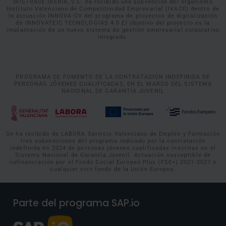
IRISTRACE IBERIA, S.L. ha recibido una subvención del organismo
Instituto Valenciano de Competitividad Empresarial (IVACE) dentro de
la actuación INNOVA-CV del programa de proyectos de digitalización
de INNOVATEIC TECNOLOGÍAS 4.0 El objetivo del proyecto es la
implantación de un nuevo sistema de gestión empresarial corporativo
integrado.
PROGRAMA DE FOMENTO DE LA CONTRATACIÓN INDEFINIDA DE
PERSONAS JÓVENES CUALIFICADAS, EN EL MARCO DEL SISTEMA
NACIONAL DE GARANTÍA JUVENIL
Se ha recibido de LABORA Servicio Valenciano de Empleo y Formación
tres subvenciones del programa indicado por la contratación
indefinida en 2024 de personas jóvenes cualificadas inscritas en el
Sistema Nacional de Garantía Juvenil. Actuación susceptible de
cofinanciación por el Fondo Social Europeo Plus (FSE+) 2021-2027 o
cualquier otro fondo de la Unión Europea.
Parte del programa SAP.io