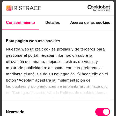
Automatización de tareas
Aumenta tu productividad con ejemplos
Consentimiento
Detalles
Acerca de las cookies
prácticos..
Esta página web usa cookies
Nuestra web utiliza cookies propias y de terceros para
Recursos exclusivos
gestionar el portal, recabar información sobre la
Acceso a herramientas, tips y estrategias de
utilización del mismo, mejorar nuestros servicios y
IA.
mostrarle publicidad relacionada con sus preferencias
mediante el análisis de su navegación. Si hace clic en el
botón “Aceptar” aceptará la implementación de
las cookies y solo entonces se implantarán. Si hace clic
Actualizaciones constantes
en “Configurar” accederá a la Política de cookies donde
Recibe nuevos recursos y técnicas para
encontrará más información y donde podrá configurar y/o
mantenerte a la vanguardia.
deshabilitar las cookies. Este banner se mantendrá
Selección
activo hasta que ejecute alguna de estas dos opciones:
Necesario
de