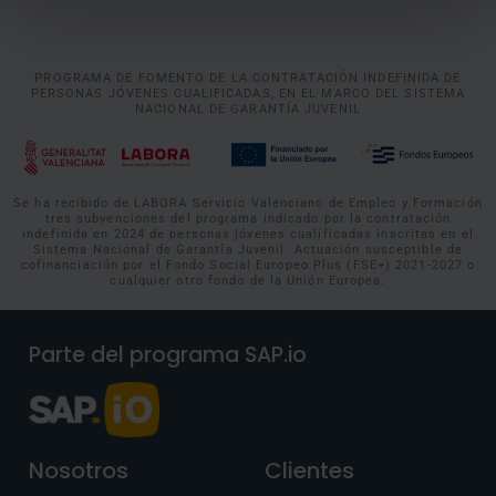
PROGRAMA DE FOMENTO DE LA CONTRATACIÓN INDEFINIDA DE
PERSONAS JÓVENES CUALIFICADAS, EN EL MARCO DEL SISTEMA
NACIONAL DE GARANTÍA JUVENIL
Se ha recibido de LABORA Servicio Valenciano de Empleo y Formación
tres subvenciones del programa indicado por la contratación
indefinida en 2024 de personas jóvenes cualificadas inscritas en el
Sistema Nacional de Garantía Juvenil. Actuación susceptible de
cofinanciación por el Fondo Social Europeo Plus (FSE+) 2021-2027 o
cualquier otro fondo de la Unión Europea.
Parte del programa SAP.io
Nosotros
Clientes