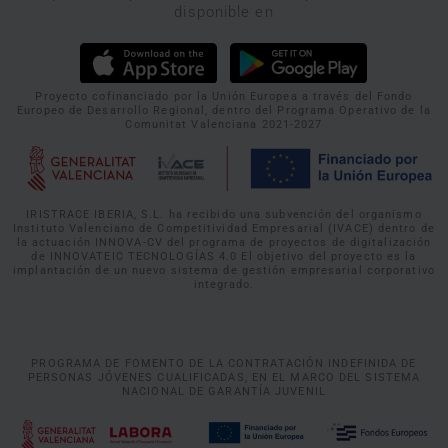
disponible en
Proyecto cofinanciado por la Unión Europea a través del Fondo
Europeo de Desarrollo Regional, dentro del Programa Operativo de la
Comunitat Valenciana 2021-2027
IRISTRACE IBERIA, S.L. ha recibido una subvención del organismo
Instituto Valenciano de Competitividad Empresarial (IVACE) dentro de
la actuación INNOVA-CV del programa de proyectos de digitalización
de INNOVATEIC TECNOLOGÍAS 4.0 El objetivo del proyecto es la
implantación de un nuevo sistema de gestión empresarial corporativo
integrado.
PROGRAMA DE FOMENTO DE LA CONTRATACIÓN INDEFINIDA DE
PERSONAS JÓVENES CUALIFICADAS, EN EL MARCO DEL SISTEMA
NACIONAL DE GARANTÍA JUVENIL