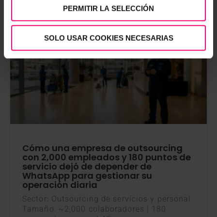
PERMITIR LA SELECCIÓN
SOLO USAR COOKIES NECESARIAS
Uncategorized
Cómo una empresa de outsourcing
con 2,000 empleados y 180 puntos de
servicio dejó de depender de
WhatsApp para gestionar su
operación diaria
Sector: Outsourcing de servicios y personal
Tamaño: ~2,000 colaboradores | 180