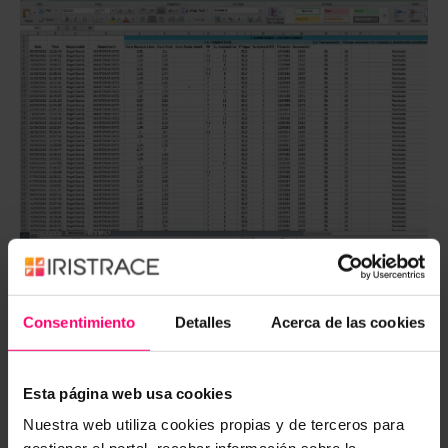
Consentimiento
Detalles
Acerca de las cookies
¿Se te ocurren otras aplicaciones en tu
establecimiento?
Esta página web usa cookies
¡Por supuesto! Este tipo de
registros y de excel son
Nuestra web utiliza cookies propias y de terceros para
aplicables a infinidad de procedimientos
dentro de