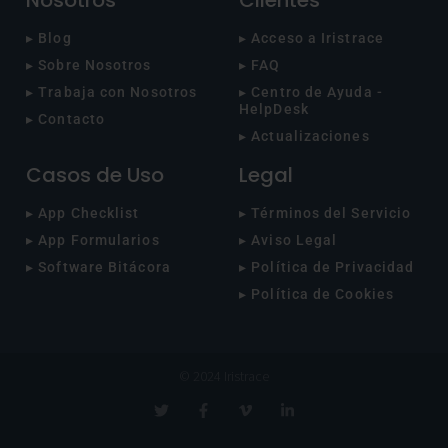
Nosotros
Clientes
▸ Blog
▸ Acceso a Iristrace
▸ Sobre Nosotros
▸ FAQ
▸ Trabaja con Nosotros
▸ Centro de Ayuda -
HelpDesk
▸ Contacto
▸ Actualizaciones
Casos de Uso
Legal
▸ App Checklist
▸ Términos del Servicio
▸ App Formularios
▸ Aviso Legal
▸ Software Bitácora
▸ Política de Privacidad
▸ Política de Cookies
© 2024 Iristrace
T
F
V
L
w
a
i
i
i
c
m
n