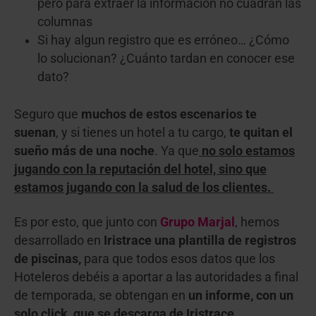
pero para extraer la información no cuadran las
columnas
Si hay algun registro que es erróneo… ¿Cómo
lo solucionan? ¿Cuánto tardan en conocer ese
dato?
Seguro que
muchos de estos escenarios te
suenan
, y si tienes un hotel a tu cargo,
te quitan el
sueño más de una noche
. Ya que
no solo estamos
jugando con la reputación del hotel, sino que
estamos jugando con la salud de los clientes.
Es por esto, que junto con
Grupo Marjal
, hemos
desarrollado en
Iristrace una plantilla de registros
de piscinas,
para que todos esos datos que los
Hoteleros debéis a aportar a las autoridades a final
de temporada, se obtengan en
un informe, con un
solo click, que se descarga de Iristrace.