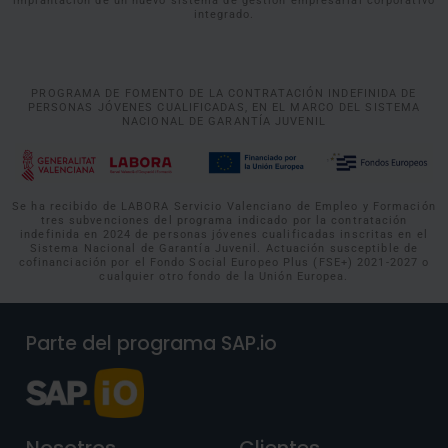
implantación de un nuevo sistema de gestión empresarial corporativo
integrado.
PROGRAMA DE FOMENTO DE LA CONTRATACIÓN INDEFINIDA DE
PERSONAS JÓVENES CUALIFICADAS, EN EL MARCO DEL SISTEMA
NACIONAL DE GARANTÍA JUVENIL
Se ha recibido de LABORA Servicio Valenciano de Empleo y Formación
tres subvenciones del programa indicado por la contratación
indefinida en 2024 de personas jóvenes cualificadas inscritas en el
Sistema Nacional de Garantía Juvenil. Actuación susceptible de
cofinanciación por el Fondo Social Europeo Plus (FSE+) 2021-2027 o
cualquier otro fondo de la Unión Europea.
Parte del programa SAP.io