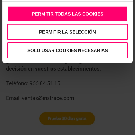
activará en tu cuenta para que la puedas utilizar. Y
PERMITIR TODAS LAS COOKIES
si ya usas Iristrace y todavía no la tienes, consulta
con tu Success y te ayudará a crearla en tu cuenta.
¿A qué esperas a llamarnos?!
PERMITIR LA SELECCIÓN
Esperamos que os sirva de mucho, y os
ayude a
SOLO USAR COOKIES NECESARIAS
ahorrar cientos de horas en la recogida de datos,
generación de informes y os agilice en la toma de
decisión en vuestros establecimientos.
Teléfono: 966 84 51 15
Email: ventas@iristrace.com