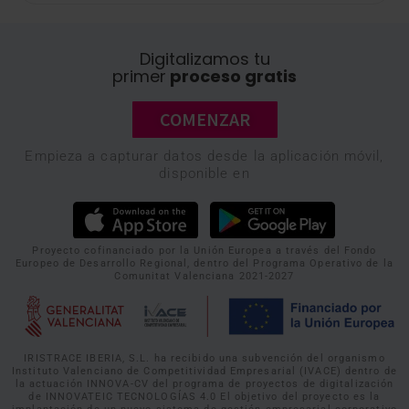
Digitalizamos tu
primer
proceso gratis
COMENZAR
Empieza a capturar datos desde la aplicación móvil,
disponible en
Proyecto cofinanciado por la Unión Europea a través del Fondo
Europeo de Desarrollo Regional, dentro del Programa Operativo de la
Comunitat Valenciana 2021-2027
IRISTRACE IBERIA, S.L. ha recibido una subvención del organismo
Instituto Valenciano de Competitividad Empresarial (IVACE) dentro de
la actuación INNOVA-CV del programa de proyectos de digitalización
de INNOVATEIC TECNOLOGÍAS 4.0 El objetivo del proyecto es la