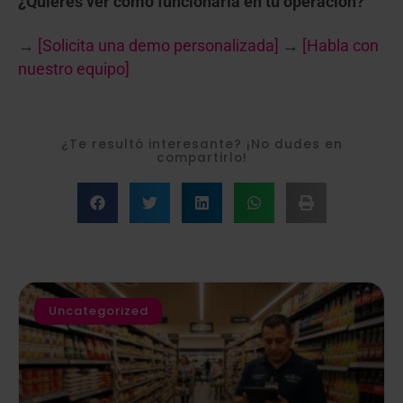
¿Quieres ver cómo funcionaría en tu operación?
→
[Solicita una demo personalizada]
→
[Habla con
nuestro equipo]
¿Te resultó interesante? ¡No dudes en
compartirlo!
Uncategorized