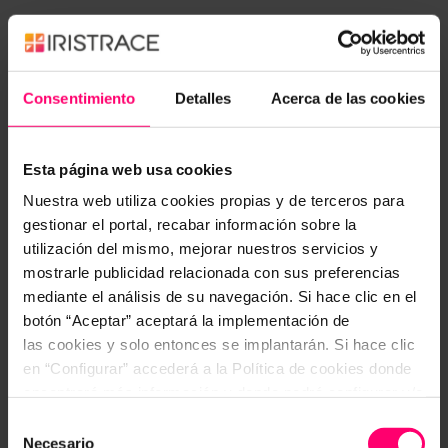
El gerente general lo expresó así: «Antes, para
saber cómo iba el día, tenía que preguntar. Ahora
abro una pantalla y lo sé.»
Consentimiento
Detalles
Acerca de las cookies
Pero el impacto más potente fue hacia fuera.
Cuando presentaron a su mayor cliente —el grupo
Esta página web usa cookies
de centros comerciales— un dashboard de
Nuestra web utiliza cookies propias y de terceros para
cumplimiento de servicio en tiempo real, con
gestionar el portal, recabar información sobre la
evidencia fotográfica de cada inspección y
utilización del mismo, mejorar nuestros servicios y
métricas de asistencia al minuto, la reacción fue
mostrarle publicidad relacionada con sus preferencias
inmediata: «Esto es exactamente lo que
mediante el análisis de su navegación. Si hace clic en el
necesitábamos.»
botón “Aceptar” aceptará la implementación de
las cookies y solo entonces se implantarán. Si hace clic
Ese año sí trajeron algo nuevo a la mesa.
en “Configurar” accederá a la Política de cookies donde
encontrará más información y donde podrá configurar y/o
deshabilitar las cookies. Este banner se mantendrá
Selección
Fase 4: Control de visitas comerciales
activo hasta que ejecute alguna de estas dos opciones:
Necesario
de