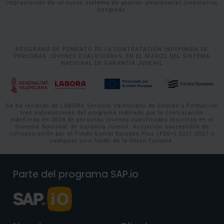
implantación de un nuevo sistema de gestión empresarial corporativo
integrado.
PROGRAMA DE FOMENTO DE LA CONTRATACIÓN INDEFINIDA DE
PERSONAS JÓVENES CUALIFICADAS, EN EL MARCO DEL SISTEMA
NACIONAL DE GARANTÍA JUVENIL
Se ha recibido de LABORA Servicio Valenciano de Empleo y Formación
tres subvenciones del programa indicado por la contratación
indefinida en 2024 de personas jóvenes cualificadas inscritas en el
Sistema Nacional de Garantía Juvenil. Actuación susceptible de
cofinanciación por el Fondo Social Europeo Plus (FSE+) 2021-2027 o
cualquier otro fondo de la Unión Europea.
Parte del programa SAP.io