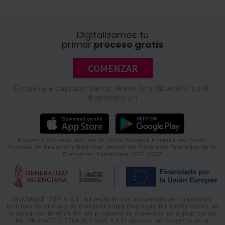
Digitalizamos tu
primer
proceso gratis
COMENZAR
Empieza a capturar datos desde la aplicación móvil,
disponible en
Proyecto cofinanciado por la Unión Europea a través del Fondo
Europeo de Desarrollo Regional, dentro del Programa Operativo de la
Comunitat Valenciana 2021-2027
IRISTRACE IBERIA, S.L. ha recibido una subvención del organismo
Instituto Valenciano de Competitividad Empresarial (IVACE) dentro de
la actuación INNOVA-CV del programa de proyectos de digitalización
de INNOVATEIC TECNOLOGÍAS 4.0 El objetivo del proyecto es la