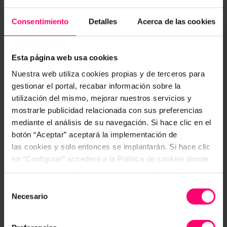
Consentimiento
Detalles
Acerca de las cookies
Esta página web usa cookies
Nuestra web utiliza cookies propias y de terceros para
gestionar el portal, recabar información sobre la
¿No pudiste vernos en Fitur 2019?
utilización del mismo, mejorar nuestros servicios y
mostrarle publicidad relacionada con sus preferencias
Agenda con nosotros otro día en nuestro
mediante el análisis de su navegación. Si hace clic en el
calendario, y podremos realizarte una demo
botón “Aceptar” aceptará la implementación de
personalizada a tus necesidades.
las cookies y solo entonces se implantarán. Si hace clic
en “Configurar” accederá a la Política de cookies donde
Agendar una reunión
encontrará más información y donde podrá configurar y/o
¿Aun no sabes cómo ayudamos a
deshabilitar las cookies. Este banner se mantendrá
Selección
establecimientos de hostelería en sus registros
activo hasta que ejecute alguna de estas dos opciones:
Necesario
de
diarios?
Echa un ojo al siguiente video.
CONFIGURAR
consentimiento