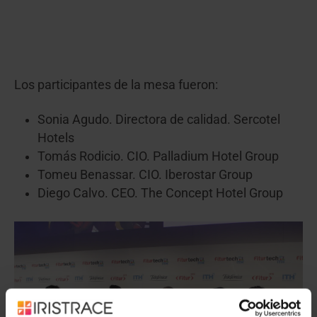
Los participantes de la mesa fueron:
Sonia Agudo. Directora de calidad. Sercotel
Hotels
Tomás Rodicio. CIO. Palladium Hotel Group
Tomeu Benassar. CIO. Iberostar Group
Diego Calvo. CEO. The Concept Hotel Group