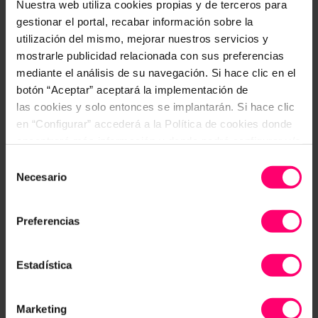
Nuestra web utiliza cookies propias y de terceros para
gestionar el portal, recabar información sobre la
utilización del mismo, mejorar nuestros servicios y
mostrarle publicidad relacionada con sus preferencias
mediante el análisis de su navegación. Si hace clic en el
botón “Aceptar” aceptará la implementación de
las cookies y solo entonces se implantarán. Si hace clic
en “Configurar” accederá a la Política de cookies donde
encontrará más información y donde podrá configurar y/o
deshabilitar las cookies. Este banner se mantendrá
Selección
activo hasta que ejecute alguna de estas dos opciones:
Necesario
de
Utilizar menos papel ofrece
muchas ventajas.
CONFIGURAR
consentimiento
Preferencias
Una de ellas es
l
a disminución de costes y de
tiempo.
Estadística
Pero, también ayuda a conseguir un
aumento de la
productividad
y
la
eficiencia, así como a controlar
Marketing
en tiempo real toda la información de la empresa.