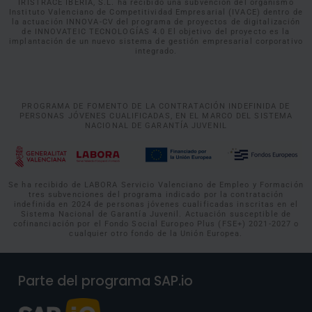
IRISTRACE IBERIA, S.L. ha recibido una subvención del organismo
Instituto Valenciano de Competitividad Empresarial (IVACE) dentro de
la actuación INNOVA-CV del programa de proyectos de digitalización
de INNOVATEIC TECNOLOGÍAS 4.0 El objetivo del proyecto es la
implantación de un nuevo sistema de gestión empresarial corporativo
integrado.
PROGRAMA DE FOMENTO DE LA CONTRATACIÓN INDEFINIDA DE
PERSONAS JÓVENES CUALIFICADAS, EN EL MARCO DEL SISTEMA
NACIONAL DE GARANTÍA JUVENIL
Se ha recibido de LABORA Servicio Valenciano de Empleo y Formación
tres subvenciones del programa indicado por la contratación
indefinida en 2024 de personas jóvenes cualificadas inscritas en el
Sistema Nacional de Garantía Juvenil. Actuación susceptible de
cofinanciación por el Fondo Social Europeo Plus (FSE+) 2021-2027 o
cualquier otro fondo de la Unión Europea.
Parte del programa SAP.io