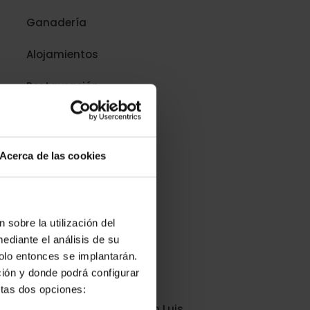
Ganadería
Alojamientos
Restauración
Producción Alimentaria
Supermercados
Acerca de las cookies
Comercio y retail
Certificadoras
 sobre la utilización del
ediante el análisis de su
Estaciones de Servicio
solo entonces se implantarán.
ción y donde podrá configurar
Industrias
stas dos opciones:
Calidad Alimentaria con Luis