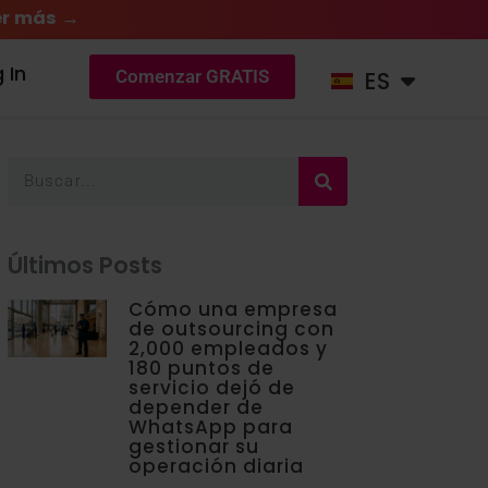
r más →
DE
 In
ES
NL
Comenzar GRATIS
Buscar
Últimos Posts
Cómo una empresa
de outsourcing con
2,000 empleados y
180 puntos de
servicio dejó de
depender de
WhatsApp para
gestionar su
operación diaria