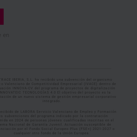
e en
TRACE IBERIA, S.L. ha recibido una subvención del organismo
uto Valenciano de Competitividad Empresarial (IVACE) dentro de
tuación INNOVA-CV del programa de proyectos de digitalización
INNOVATEIC TECNOLOGÍAS 4.0 El objetivo del proyecto es la
tación de un nuevo sistema de gestión empresarial corporativo
integrado.
recibido de LABORA Servicio Valenciano de Empleo y Formación
es subvenciones del programa indicado por la contratación
inida en 2024 de personas jóvenes cualificadas inscritas en el
tema Nacional de Garantía Juvenil. Actuación susceptible de
anciación por el Fondo Social Europeo Plus (FSE+) 2021-2027 o
cualquier otro fondo de la Unión Europea.