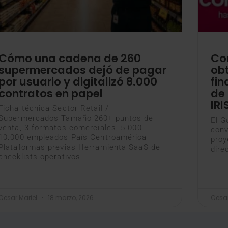
Cómo una cadena de 260
Co
supermercados dejó de pagar
ob
por usuario y digitalizó 8.000
fin
contratos en papel
de 
IR
Ficha técnica Sector Retail /
Supermercados Tamaño 260+ puntos de
El G
venta, 3 formatos comerciales, 5.000-
conv
10.000 empleados País Centroamérica
proy
Plataformas previas Herramienta SaaS de
dire
checklists operativos
Cesar Mariel
18 marzo, 2026
Cesar