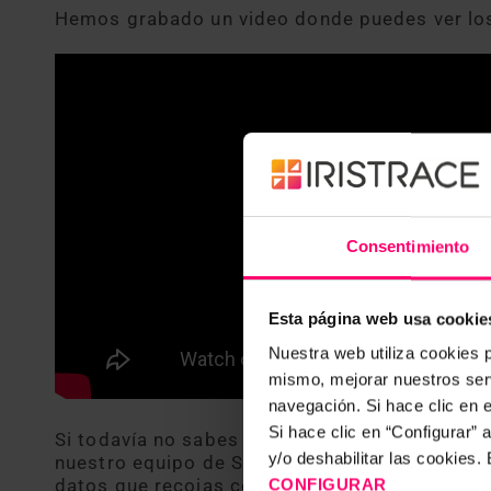
Hemos grabado un video donde puedes ver lo
Consentimiento
Esta página web usa cookie
Nuestra web utiliza cookies p
mismo, mejorar nuestros serv
navegación. Si hace clic en 
Si hace clic en “Configurar”
Si todavía no sabes qué excel puede ajustarse
y/o deshabilitar las cookies
nuestro equipo de Success, ellos te ayudarán 
datos que recojas con Iristrace.
CONFIGURAR