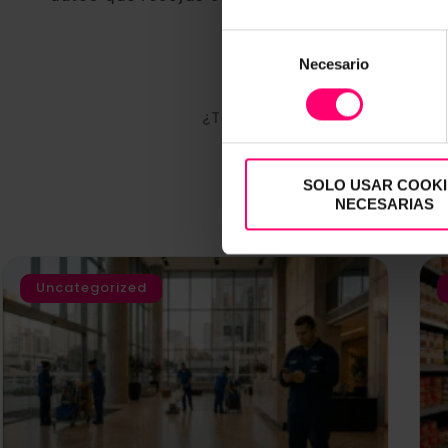
Selección
Necesario
de
consentimiento
¿Te resultó interesante? ¡N
SOLO USAR COOKI
NECESARIAS
Uncategorized