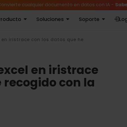
onvierte cualquier documento en datos con IA -
Sabe
Producto
Soluciones
Soporte
Log
ABRIR PRODUCTO
ABRIR SOLUCIONES
ABRIR SOPORTE
en iristrace con los datos que he
xcel en iristrace
 recogido con la