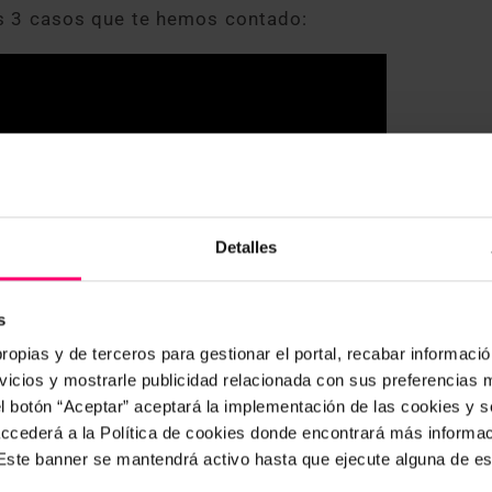
s 3 casos que te hemos contado:
Detalles
s
ropias y de terceros para gestionar el portal, recabar información
icios y mostrarle publicidad relacionada con sus preferencias m
el botón “Aceptar” aceptará la implementación de las cookies y 
 accederá a la Política de cookies donde encontrará más informa
 mejor a tus necesidades, cuenta con
. Este banner se mantendrá activo hasta que ejecute alguna de e
a encontrar el que mejor muestre los