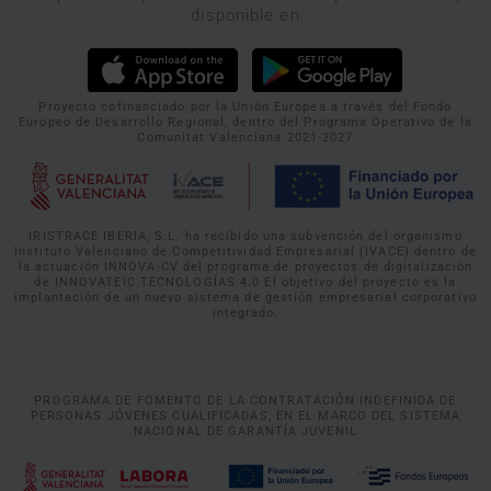
disponible en
Proyecto cofinanciado por la Unión Europea a través del Fondo
Europeo de Desarrollo Regional, dentro del Programa Operativo de la
Comunitat Valenciana 2021-2027
IRISTRACE IBERIA, S.L. ha recibido una subvención del organismo
Instituto Valenciano de Competitividad Empresarial (IVACE) dentro de
la actuación INNOVA-CV del programa de proyectos de digitalización
de INNOVATEIC TECNOLOGÍAS 4.0 El objetivo del proyecto es la
implantación de un nuevo sistema de gestión empresarial corporativo
integrado.
PROGRAMA DE FOMENTO DE LA CONTRATACIÓN INDEFINIDA DE
PERSONAS JÓVENES CUALIFICADAS, EN EL MARCO DEL SISTEMA
NACIONAL DE GARANTÍA JUVENIL