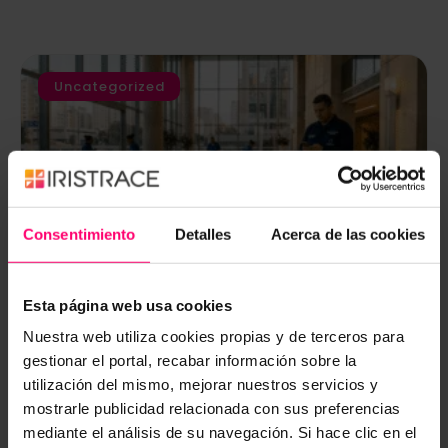
Uncategorized
Consentimiento
Detalles
Acerca de las cookies
Cómo una empresa de outsourcing
Esta página web usa cookies
con 2,000 empleados y 180 puntos de
Nuestra web utiliza cookies propias y de terceros para
servicio dejó de depender de
gestionar el portal, recabar información sobre la
WhatsApp para gestionar su
operación diaria
utilización del mismo, mejorar nuestros servicios y
mostrarle publicidad relacionada con sus preferencias
Sector: Outsourcing de servicios y personal
mediante el análisis de su navegación. Si hace clic en el
Tamaño: ~2,000 colaboradores | 180