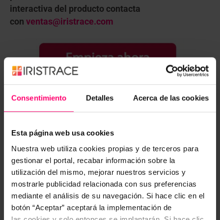
interactiva del producto contacta
con
ventas@iristrace.com
Consentimiento
Detalles
Acerca de las cookies
Esta página web usa cookies
¿Te resultó interesante? ¡No dudes en
compartirlo!
Nuestra web utiliza cookies propias y de terceros para
gestionar el portal, recabar información sobre la
utilización del mismo, mejorar nuestros servicios y
mostrarle publicidad relacionada con sus preferencias
mediante el análisis de su navegación. Si hace clic en el
botón “Aceptar” aceptará la implementación de
las cookies y solo entonces se implantarán. Si hace clic