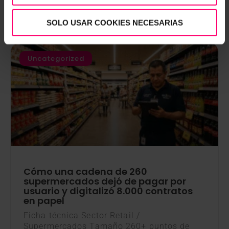
Cesar Mariel
27 marzo, 2026
SOLO USAR COOKIES NECESARIAS
Uncategorized
Cómo una cadena de 260
supermercados dejó de pagar por
usuario y digitalizó 8.000 contratos
en papel
Ficha técnica Sector Retail /
Supermercados Tamaño 260+ puntos de