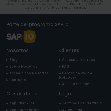
Sistema Nacional de Garantía Juvenil. Actuación susceptible de
cofinanciación por el Fondo Social Europeo Plus (FSE+) 2021-2027 o
cualquier otro fondo de la Unión Europea.
Parte del programa SAP.io
Nosotros
Clientes
▸ Blog
▸ Acceso a Iristrace
▸ Sobre Nosotros
▸ FAQ
▸ Trabaja con Nosotros
▸ Centro de Ayuda -
HelpDesk
▸ Contacto
▸ Actualizaciones
Casos de Uso
Legal
▸ App Checklist
▸ Términos del Servicio
▸ App Formularios
▸ Aviso Legal