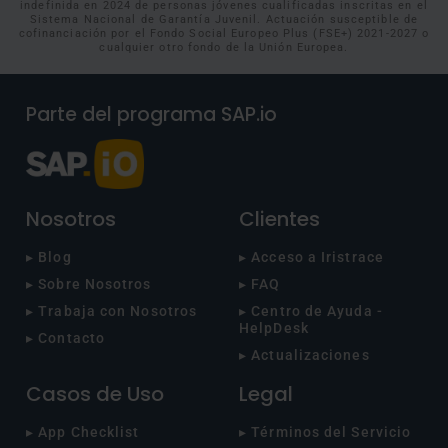
indefinida en 2024 de personas jóvenes cualificadas inscritas en el
Sistema Nacional de Garantía Juvenil. Actuación susceptible de
cofinanciación por el Fondo Social Europeo Plus (FSE+) 2021-2027 o
cualquier otro fondo de la Unión Europea.
Parte del programa SAP.io
Nosotros
Clientes
▸ Blog
▸ Acceso a Iristrace
▸ Sobre Nosotros
▸ FAQ
▸ Trabaja con Nosotros
▸ Centro de Ayuda -
HelpDesk
▸ Contacto
▸ Actualizaciones
Casos de Uso
Legal
▸ App Checklist
▸ Términos del Servicio