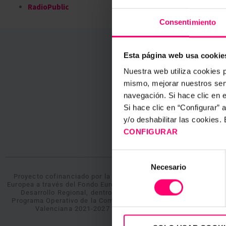
RadioPublic
Consentimiento
Esta página web usa cookie
Nuestra web utiliza cookies p
prim
mismo, mejorar nuestros serv
navegación. Si hace clic en 
Empieza a c
Si hace clic en “Configurar”
y/o deshabilitar las cookies
CONFIGURAR
Selección
Necesario
de
Proyecto cofinanciado por la Unión
consentimiento
Europea a través del Fondo Europeo de
Desarrollo Regional, dentro del
Programa Operativo de la Comunitat
Valenciana 2021-2027