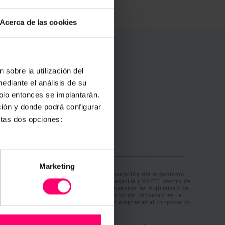
Acerca de las cookies
 sobre la utilización del
ediante el análisis de su
solo entonces se implantarán.
e en
ción y donde podrá configurar
stas dos opciones:
Marketing
TRACE IBERIA, S.L. ha recibido una subvención del organismo
uto Valenciano de Competitividad Empresarial (IVACE) dentro de
tuación INNOVA-CV del programa de proyectos de digitalización
INNOVATEIC TECNOLOGÍAS 4.0 El objetivo del proyecto es la
tación de un nuevo sistema de gestión empresarial corporativo
integrado.