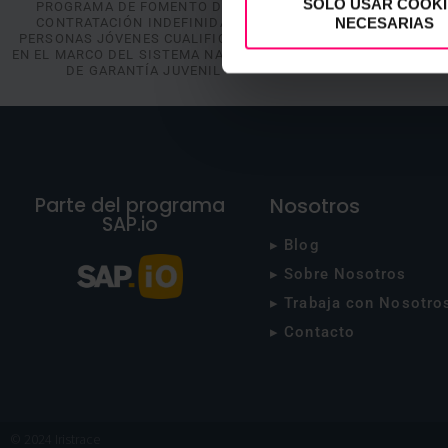
SOLO USAR COOKI
PROGRAMA DE FOMENTO DE LA
NECESARIAS
CONTRATACIÓN INDEFINIDA DE
PERSONAS JÓVENES CUALIFICADAS,
EN EL MARCO DEL SISTEMA NACIONAL
DE GARANTÍA JUVENIL
Parte del programa
Nosotros
SAP.io
▸ Blog
▸ Sobre Nosotros
▸ Trabaja con Nosotro
▸ Contacto
© 2024 Iristrace