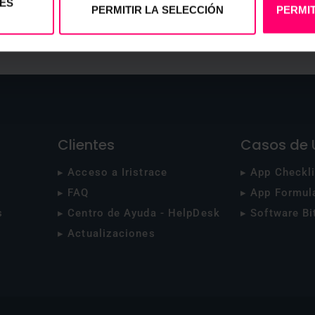
ES
Se ha 
PERMITIR LA SELECCIÓN
PERMIT
tr
indef
Sis
cofin
Clientes
Casos de 
▸ Acceso a Iristrace
▸ App Checkli
▸ FAQ
▸ App Formul
s
▸ Centro de Ayuda - HelpDesk
▸ Software Bi
▸ Actualizaciones