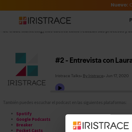
Nuevo:
C
Panamericana
es una de las empresas más importantes del sector
re
y más de 2.000 empleados. Referente de la venta al por menor, en sus t
de trade marketing, nos cuenta cómo realizan sus procesos y af
También puedes escuchar el podcast en las siguientes plataformas:
Spotify
Google Podcasts
Breaker
Pocket Casts