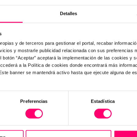
Detalles
Digitalizamos tu
s
COMENZAR
ropias y de terceros para gestionar el portal, recabar información
er
proceso gratis
icios y mostrarle publicidad relacionada con sus preferencias m
el botón “Aceptar” aceptará la implementación de las cookies y 
apturar datos desde la aplicación móvil, disponibl
 accederá a la Política de cookies donde encontrará más informa
. Este banner se mantendrá activo hasta que ejecute alguna de e
Preferencias
Estadística
IRIS
Instit
la ac
de 
implan