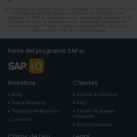
Se ha recibido de LABORA Servicio Valenciano de Empleo y Formación
tres subvenciones del programa indicado por la contratación
indefinida en 2024 de personas jóvenes cualificadas inscritas en el
Sistema Nacional de Garantía Juvenil. Actuación susceptible de
cofinanciación por el Fondo Social Europeo Plus (FSE+) 2021-2027 o
cualquier otro fondo de la Unión Europea.
Parte del programa SAP.io
Nosotros
Clientes
▸ Blog
▸ Acceso a Iristrace
▸ Sobre Nosotros
▸ FAQ
▸ Trabaja con Nosotros
▸ Centro de Ayuda -
HelpDesk
▸ Contacto
▸ Actualizaciones
Casos de Uso
Legal