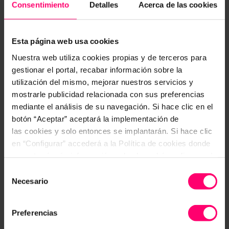
Auditorías de Servicio
Consentimiento
Detalles
Acerca de las cookies
¿Estamos seguros de que nuestro personal
cumple con los estándares de servicio marcados?
Esta página web usa cookies
Analiza y detecta posibles puntos de mejora en el
Nuestra web utiliza cookies propias y de terceros para
servicio de nuestro personal, conoce de primera
gestionar el portal, recabar información sobre la
mano cómo tu personal se comporta delante de
utilización del mismo, mejorar nuestros servicios y
un posible cliente.
mostrarle publicidad relacionada con sus preferencias
mediante el análisis de su navegación. Si hace clic en el
botón “Aceptar” aceptará la implementación de
las cookies y solo entonces se implantarán. Si hace clic
en “Configurar” accederá a la Política de cookies donde
encontrará más información y donde podrá configurar y/o
deshabilitar las cookies. Este banner se mantendrá
Selección
activo hasta que ejecute alguna de estas dos opciones:
Necesario
de
CONFIGURAR
consentimiento
Preferencias