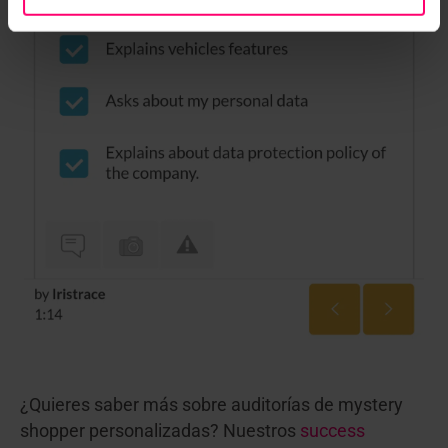
¿Quieres saber más sobre auditorías de mystery
shopper personalizadas? Nuestros
success