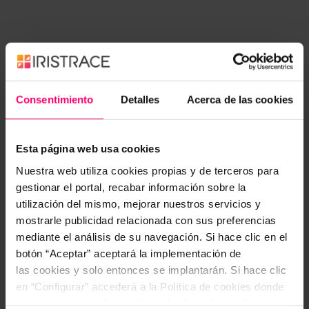
Consentimiento
Detalles
Acerca de las cookies
Diseñar
tus propios checklists online de mystery
Esta página web usa cookies
shopper
con la
app de Iristrace
te permitirá
Nuestra web utiliza cookies propias y de terceros para
descubrir la verdadera experiencia que los clientes
gestionar el portal, recabar información sobre la
tienen con tu marca.
utilización del mismo, mejorar nuestros servicios y
mostrarle publicidad relacionada con sus preferencias
Es decir, podrás conocer de primera mano si los
mediante el análisis de su navegación. Si hace clic en el
vendedores de una red concesionarios (si
botón “Aceptar” aceptará la implementación de
seguimos con el ejemplo anterior) atienden de
las cookies y solo entonces se implantarán. Si hace clic
manera correcta en todas las localizaciones. Si les
en “Configurar” accederá a la Política de cookies donde
cuentan las ofertas. Si les explican las
encontrará más información y donde podrá configurar y/o