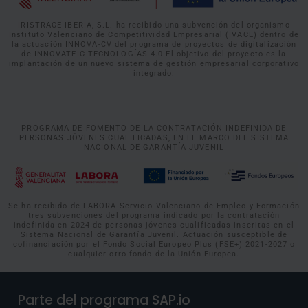
IRISTRACE IBERIA, S.L. ha recibido una subvención del organismo
Instituto Valenciano de Competitividad Empresarial (IVACE) dentro de
la actuación INNOVA-CV del programa de proyectos de digitalización
de INNOVATEIC TECNOLOGÍAS 4.0 El objetivo del proyecto es la
implantación de un nuevo sistema de gestión empresarial corporativo
integrado.
PROGRAMA DE FOMENTO DE LA CONTRATACIÓN INDEFINIDA DE
PERSONAS JÓVENES CUALIFICADAS, EN EL MARCO DEL SISTEMA
NACIONAL DE GARANTÍA JUVENIL
Se ha recibido de LABORA Servicio Valenciano de Empleo y Formación
tres subvenciones del programa indicado por la contratación
indefinida en 2024 de personas jóvenes cualificadas inscritas en el
Sistema Nacional de Garantía Juvenil. Actuación susceptible de
cofinanciación por el Fondo Social Europeo Plus (FSE+) 2021-2027 o
cualquier otro fondo de la Unión Europea.
Parte del programa SAP.io