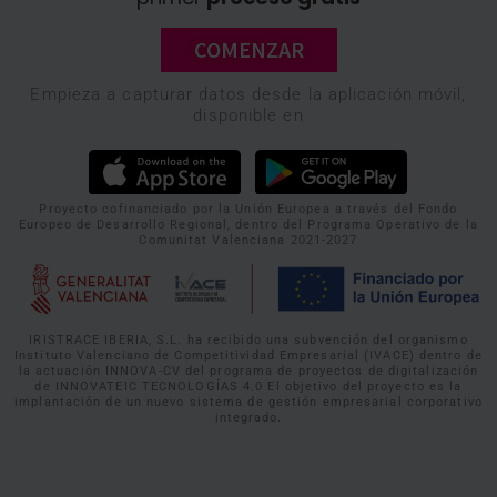
COMENZAR
Empieza a capturar datos desde la aplicación móvil,
disponible en
Proyecto cofinanciado por la Unión Europea a través del Fondo
Europeo de Desarrollo Regional, dentro del Programa Operativo de la
Comunitat Valenciana 2021-2027
IRISTRACE IBERIA, S.L. ha recibido una subvención del organismo
Instituto Valenciano de Competitividad Empresarial (IVACE) dentro de
la actuación INNOVA-CV del programa de proyectos de digitalización
de INNOVATEIC TECNOLOGÍAS 4.0 El objetivo del proyecto es la
implantación de un nuevo sistema de gestión empresarial corporativo
integrado.