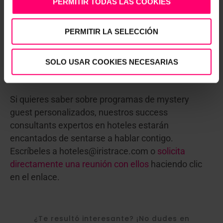
PERMITIR TODAS LAS COOKIES
Es el staff quien mejor conoce los factores que
garantizan un buen servicio. El
servicio de calidad
PERMITIR LA SELECCIÓN
que el cliente de un hotel espera. Esto es lo que
marca la diferencia y proporciona la tan buscada
experiencia de cliente memorable. La clave en la
SOLO USAR COOKIES NECESARIAS
fidelización del futuro.
Si quieres saber sobre programas de mystery
guest personalizados, nuestros success
consultants expertos en hoteles estarán
encantados de sentarse a hablar contigo.
Escríbeles a hoteles@iristrace.com o
solicita
directamente una reunión con ellos
haciendo clic
en el enlace.
¿Te resultó interesante? ¡No dudes en