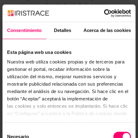
empresa y la estrategia de la misma.
IMPLANTACIÓN DE UN SISTEMA
LEAN
Consentimiento
Detalles
Acerca de las cookies
La implantación global del Sistema Lean es una
decisión estratégica tomada por la dirección de la
Esta página web usa cookies
empresa. Los objetivos generales que tendremos
Nuestra web utiliza cookies propias y de terceros para
al implantar este sistema son:
gestionar el portal, recabar información sobre la
utilización del mismo, mejorar nuestros servicios y
Definir y cumplir la estrategia del negocio,
mostrarle publicidad relacionada con sus preferencias
aumentando su competitividad, y mejorando
mediante el análisis de su navegación. Si hace clic en el
su balance económico.
botón “Aceptar” aceptará la implementación de
las cookies y solo entonces se implantarán. Si hace clic
Provocar el cambio cultural de todas las
en “Configurar” accederá a la Política de cookies donde
personas de la organización hacia la mejora
encontrará más información y donde podrá configurar y/o
continua.
deshabilitar las cookies. Este banner se mantendrá
Selección
activo hasta que ejecute alguna de estas dos opciones:
Necesario
de