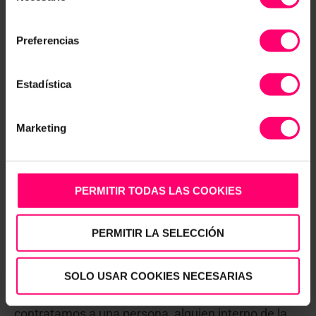
Crear el propio sistema de mejora continúa
CONFIGURAR
consentimiento
adaptado a cada empresa para conseguir una
Preferencias
consolidación en el tiempo, y evolucione dicho
sistema y la empresa hacia la “Excelencia
empresarial”.
Estadística
El éxito de la implementación de estos sistemas es
Marketing
que debe ser algo que sea elegido y liderado por el
CEO o propiedad de la empresa.
Hay que saber que para que el sistema funcione
PERMITIR TODAS LAS COOKIES
habrá que provocar un cambio cultural en la
organización, porque vamos a implementar nuevos
PERMITIR LA SELECCIÓN
sistemas de trabajo, de reuniones, de planes de
acción, de enfoque de los proyectos..
SOLO USAR COOKIES NECESARIAS
Tanto si trabajamos con una consultora, como si
contratamos a una persona, alguien interno de la