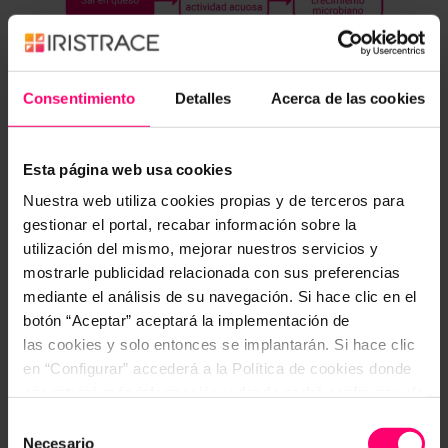
Consentimiento
Detalles
Acerca de las cookies
Esta página web usa cookies
Nuestra web utiliza cookies propias y de terceros para
gestionar el portal, recabar información sobre la
Figura 1: Funciones y efectos de la sal en el queso.
utilización del mismo, mejorar nuestros servicios y
mostrarle publicidad relacionada con sus preferencias
mediante el análisis de su navegación. Si hace clic en el
botón “Aceptar” aceptará la implementación de
6.- EFECTO DE LA ADICIÓN DE
las cookies y solo entonces se implantarán. Si hace clic
SAL EN LA COMPOSICIÓN
en “Configurar” accederá a la Política de cookies donde
encontrará más información y donde podrá configurar y/o
Agua:
en los quesos, tanto la relación entre el
deshabilitar las cookies. Este banner se mantendrá
contenido de sal con la humedad, como con la
Selección
activo hasta que ejecute alguna de estas dos opciones:
Necesario
actividad del agua, es inversamente proporcional.
de