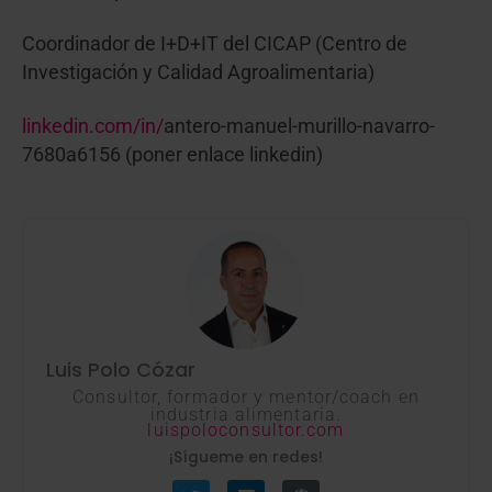
Coordinador de I+D+IT del CICAP (Centro de
Investigación y Calidad Agroalimentaria)
linkedin.com/in/
antero-manuel-murillo-navarro-
7680a6156 (poner enlace linkedin)
Luis Polo Cózar
Consultor, formador y mentor/coach en
industria alimentaria.
luispoloconsultor.com
¡Sígueme en redes!
T
L
G
w
i
l