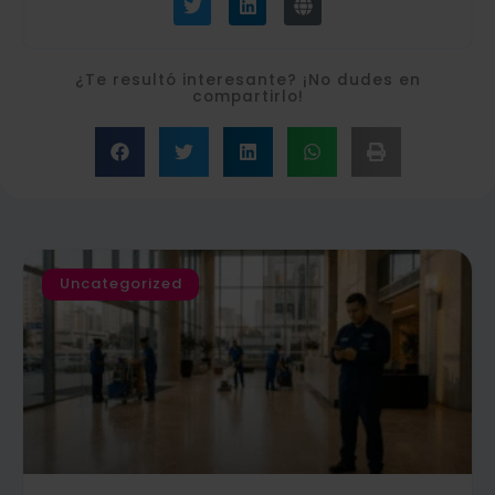
i
n
o
t
k
b
t
e
e
e
d
¿Te resultó interesante? ¡No dudes en
r
i
compartirlo!
n
Uncategorized