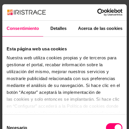
Levaduras
Van a consumir el ácido láctico y el azúcar residual,
llevando a cabo dos funciones:
Consentimiento
Detalles
Acerca de las cookies
Desacidificación del interior del queso y
Esta página web usa cookies
Formación de la corteza externa.
Nuestra web utiliza cookies propias y de terceros para
gestionar el portal, recabar información sobre la
Es de destacar la intervención de las levaduras en
utilización del mismo, mejorar nuestros servicios y
quesos de coagulación láctica y pasta blanda, ya
mostrarle publicidad relacionada con sus preferencias
que tienen mayor contenido en humedad, y por
mediante el análisis de su navegación. Si hace clic en el
tanto menor pH (4,40 – 4,60) que los quesos de
botón “Aceptar” aceptará la implementación de
las cookies y solo entonces se implantarán. Si hace clic
pastas prensadas.
en “Configurar” accederá a la Política de cookies donde
encontrará más información y donde podrá configurar y/o
Mohos
deshabilitar las cookies. Este banner se mantendrá
Los mohos son microorganismos que tienen un
Selección
activo hasta que ejecute alguna de estas dos opciones:
Necesario
gran potencial proteolítico y lipolítico. Son aerobios,
de