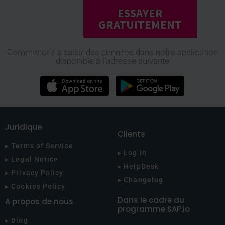
ESSAYER
GRATUITEMENT
Commencez à saisir des données dans notre application
disponible à l’adresse suivante
Juridique
Clients
▸ Terms of Service
▸ Log In
▸ Legal Notice
▸ HelpDesk
▸ Privacy Policy
▸ Changelog
▸ Cookies Policy
Dans le cadre du
A propos de nous
programme SAP.io
▸ Blog