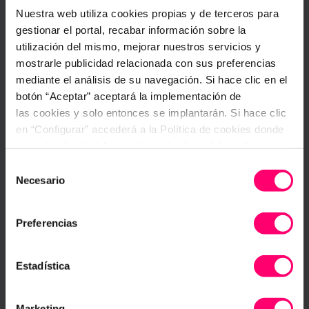
Nuestra web utiliza cookies propias y de terceros para
gestionar el portal, recabar información sobre la
utilización del mismo, mejorar nuestros servicios y
mostrarle publicidad relacionada con sus preferencias
mediante el análisis de su navegación. Si hace clic en el
botón “Aceptar” aceptará la implementación de
las cookies y solo entonces se implantarán. Si hace clic
Planes de Acción en Iristrace. Cómo
crearlos y su función.
en “Configurar” accederá a la Política de cookies donde
encontrará más información y donde podrá configurar y/o
El primer paso para poder utilizar los
deshabilitar las cookies. Este banner se mantendrá
planes de acción en Iristrace es definir la
Selección
activo hasta que ejecute alguna de estas dos opciones:
plantilla que se utilizará en el momento
Necesario
de
que necesites crear
CONFIGURAR
consentimiento
Preferencias
Iristrace B.V. Admin
19 junio, 2019
Ver más artículos
Estadística
Marketing