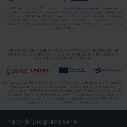
IRISTRACE IBERIA, S.L. ha recibido una subvención del organismo
Instituto Valenciano de Competitividad Empresarial (IVACE) dentro de
la actuación INNOVA-CV del programa de proyectos de digitalización
de INNOVATEIC TECNOLOGÍAS 4.0 El objetivo del proyecto es la
implantación de un nuevo sistema de gestión empresarial corporativo
integrado.
PROGRAMA DE FOMENTO DE LA CONTRATACIÓN INDEFINIDA DE
PERSONAS JÓVENES CUALIFICADAS, EN EL MARCO DEL SISTEMA
NACIONAL DE GARANTÍA JUVENIL
Se ha recibido de LABORA Servicio Valenciano de Empleo y Formación
tres subvenciones del programa indicado por la contratación
indefinida en 2024 de personas jóvenes cualificadas inscritas en el
Sistema Nacional de Garantía Juvenil. Actuación susceptible de
cofinanciación por el Fondo Social Europeo Plus (FSE+) 2021-2027 o
cualquier otro fondo de la Unión Europea.
Parte del programa SAP.io