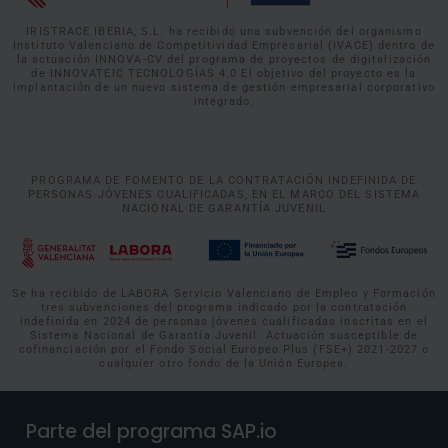
IRISTRACE IBERIA, S.L. ha recibido una subvención del organismo
Instituto Valenciano de Competitividad Empresarial (IVACE) dentro de
la actuación INNOVA-CV del programa de proyectos de digitalización
de INNOVATEIC TECNOLOGÍAS 4.0 El objetivo del proyecto es la
implantación de un nuevo sistema de gestión empresarial corporativo
integrado.
PROGRAMA DE FOMENTO DE LA CONTRATACIÓN INDEFINIDA DE
PERSONAS JÓVENES CUALIFICADAS, EN EL MARCO DEL SISTEMA
NACIONAL DE GARANTÍA JUVENIL
Se ha recibido de LABORA Servicio Valenciano de Empleo y Formación
tres subvenciones del programa indicado por la contratación
indefinida en 2024 de personas jóvenes cualificadas inscritas en el
Sistema Nacional de Garantía Juvenil. Actuación susceptible de
cofinanciación por el Fondo Social Europeo Plus (FSE+) 2021-2027 o
cualquier otro fondo de la Unión Europea.
Parte del programa SAP.io