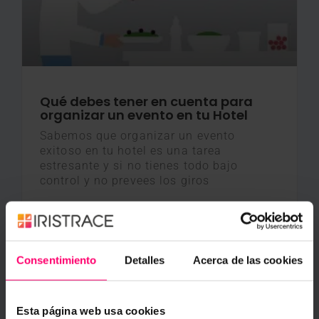
Qué debes tener en cuenta para
organizar un evento en tu Hotel
Sabemos que organizar un evento
exitoso en tu hotel es una tarea
estresante y si no tienes todo bajo
control y no prevees los giros
Elena Mariel
13 noviembre, 2018
Consentimiento
Detalles
Acerca de las cookies
Alojamientos
Esta página web usa cookies