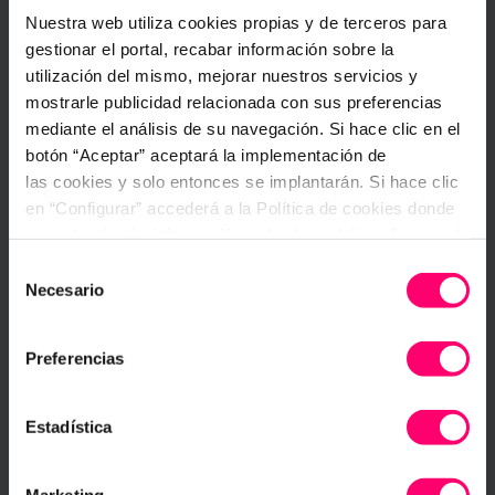
Nuestra web utiliza cookies propias y de terceros para
gestionar el portal, recabar información sobre la
utilización del mismo, mejorar nuestros servicios y
mostrarle publicidad relacionada con sus preferencias
mediante el análisis de su navegación. Si hace clic en el
botón “Aceptar” aceptará la implementación de
¿Cómo controlas los servicios de
las cookies y solo entonces se implantarán. Si hace clic
desayunos en tu hotel?
en “Configurar” accederá a la Política de cookies donde
Reconozcámoslo, para la mayoría de
encontrará más información y donde podrá configurar y/o
nosotros la rutina de prepararnos el
deshabilitar las cookies. Este banner se mantendrá
desayuno en casa consiste en hacernos
Selección
activo hasta que ejecute alguna de estas dos opciones:
un café, zumo, té… y acompañarlo de
Necesario
de
unas
CONFIGURAR
consentimiento
Preferencias
Esther Moratalla
27 septiembre, 2018
Ver más artículos
Estadística