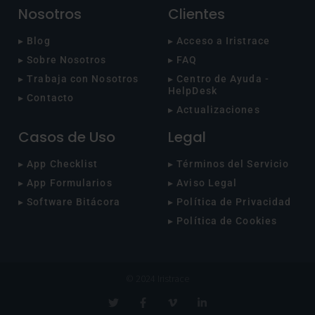
Nosotros
Clientes
▸ Blog
▸ Acceso a Iristrace
▸ Sobre Nosotros
▸ FAQ
▸ Trabaja con Nosotros
▸ Centro de Ayuda -
HelpDesk
▸ Contacto
▸ Actualizaciones
Casos de Uso
Legal
▸ App Checklist
▸ Términos del Servicio
▸ App Formularios
▸ Aviso Legal
▸ Software Bitácora
▸ Política de Privacidad
▸ Política de Cookies
© 2024 Iristrace
T
F
V
L
w
a
i
i