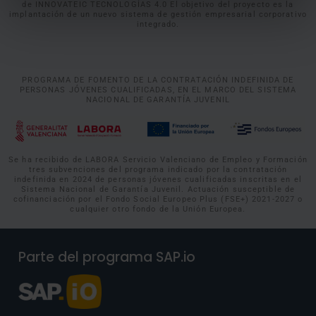
de INNOVATEIC TECNOLOGÍAS 4.0 El objetivo del proyecto es la
implantación de un nuevo sistema de gestión empresarial corporativo
integrado.
PROGRAMA DE FOMENTO DE LA CONTRATACIÓN INDEFINIDA DE
PERSONAS JÓVENES CUALIFICADAS, EN EL MARCO DEL SISTEMA
NACIONAL DE GARANTÍA JUVENIL
Se ha recibido de LABORA Servicio Valenciano de Empleo y Formación
tres subvenciones del programa indicado por la contratación
indefinida en 2024 de personas jóvenes cualificadas inscritas en el
Sistema Nacional de Garantía Juvenil. Actuación susceptible de
cofinanciación por el Fondo Social Europeo Plus (FSE+) 2021-2027 o
cualquier otro fondo de la Unión Europea.
Parte del programa SAP.io