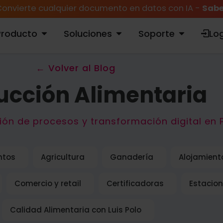
onvierte cualquier documento en datos con IA -
Sabe
Producto
Soluciones
Soporte
Log
ABRIR PRODUCTO
ABRIR SOLUCIONES
ABRIR SOPORTE
← Volver al Blog
ucción Alimentaria
ión de procesos y transformación digital en 
ntos
Agricultura
Ganadería
Alojamient
Comercio y retail
Certificadoras
Estacion
Calidad Alimentaria con Luis Polo