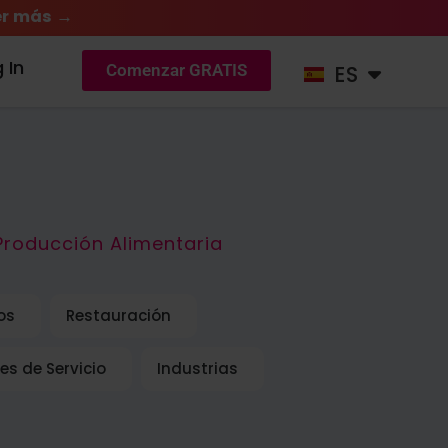
r más →
DE
 In
ES
NL
Comenzar GRATIS
Producción Alimentaria
os
Restauración
es de Servicio
Industrias