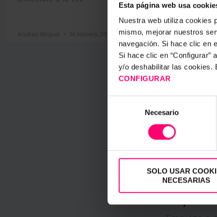
Esta página web usa cookie
d
Nuestra web utiliza cookies p
mismo, mejorar nuestros serv
Andreu Miquel
14 febrero, 2024
C
navegación. Si hace clic en 
Si hace clic en “Configurar”
y/o deshabilitar las cookies
CONFIGURAR
Selección
Necesario
de
consentimiento
SOLO USAR COOKI
NECESARIAS
prim