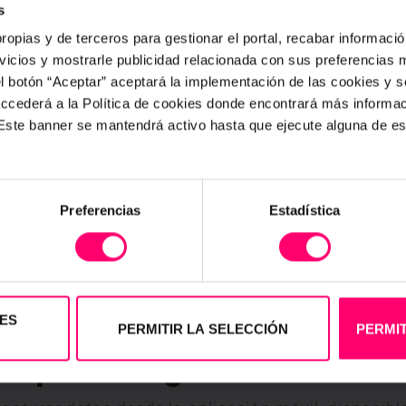
s
e implantarlo en las
ropias y de terceros para gestionar el portal, recabar información
icios y mostrarle publicidad relacionada con sus preferencias m
esar Mariel
13 junio, 2023
Cesar Ma
el botón “Aceptar” aceptará la implementación de las cookies y 
Ver más artículos
 accederá a la Política de cookies donde encontrará más informa
. Este banner se mantendrá activo hasta que ejecute alguna de e
Preferencias
Estadística
ES
Digitalizamos tu
PERMITIR LA SELECCIÓN
PERMIT
COMENZAR
er
proceso gratis