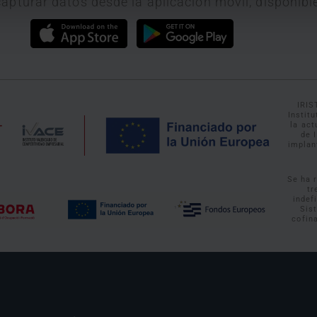
apturar datos desde la aplicación móvil, disponibl
IRIS
Instit
la ac
de 
implan
Se ha 
tr
indef
Sis
cofin