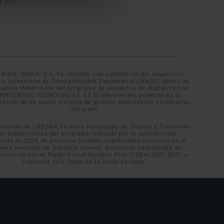
e en
TRACE IBERIA, S.L. ha recibido una subvención del organismo
uto Valenciano de Competitividad Empresarial (IVACE) dentro de
tuación INNOVA-CV del programa de proyectos de digitalización
INNOVATEIC TECNOLOGÍAS 4.0 El objetivo del proyecto es la
tación de un nuevo sistema de gestión empresarial corporativo
integrado.
recibido de LABORA Servicio Valenciano de Empleo y Formación
es subvenciones del programa indicado por la contratación
inida en 2024 de personas jóvenes cualificadas inscritas en el
tema Nacional de Garantía Juvenil. Actuación susceptible de
anciación por el Fondo Social Europeo Plus (FSE+) 2021-2027 o
cualquier otro fondo de la Unión Europea.