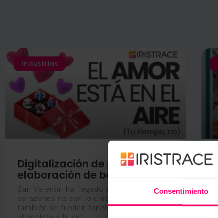
Industrias
Digitalización de procesos de
elaboración de bombones
San Valentín ha llegado y con ello los
E
Consentimiento
corazones no son lo único que se funden,
a
también se funden toneladas de
h
chocolate a la vez
s