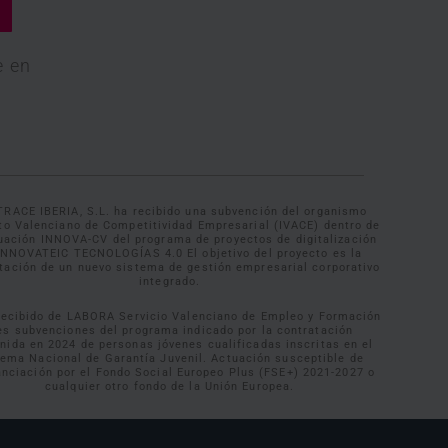
e en
TRACE IBERIA, S.L. ha recibido una subvención del organismo
uto Valenciano de Competitividad Empresarial (IVACE) dentro de
tuación INNOVA-CV del programa de proyectos de digitalización
INNOVATEIC TECNOLOGÍAS 4.0 El objetivo del proyecto es la
tación de un nuevo sistema de gestión empresarial corporativo
integrado.
recibido de LABORA Servicio Valenciano de Empleo y Formación
es subvenciones del programa indicado por la contratación
inida en 2024 de personas jóvenes cualificadas inscritas en el
tema Nacional de Garantía Juvenil. Actuación susceptible de
anciación por el Fondo Social Europeo Plus (FSE+) 2021-2027 o
cualquier otro fondo de la Unión Europea.