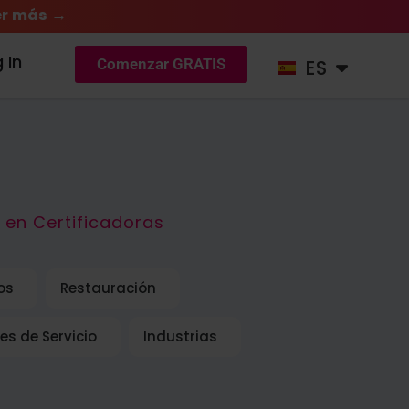
r más →
DE
 In
ES
NL
Comenzar GRATIS
 en Certificadoras
os
Restauración
es de Servicio
Industrias