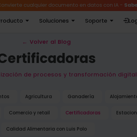
onvierte cualquier documento en datos con IA -
Sabe
Producto
Soluciones
Soporte
Log
ABRIR PRODUCTO
ABRIR SOLUCIONES
ABRIR SOPORTE
← Volver al Blog
Certificadoras
lización de procesos y transformación digital
ntos
Agricultura
Ganadería
Alojamient
Comercio y retail
Certificadoras
Estacion
Calidad Alimentaria con Luis Polo