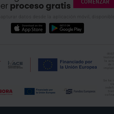
COMENZAR
er
proceso gratis
apturar datos desde la aplicación móvil, disponibl
IRIS
Instit
la ac
de 
implan
Se ha 
tr
indef
Sis
cofin