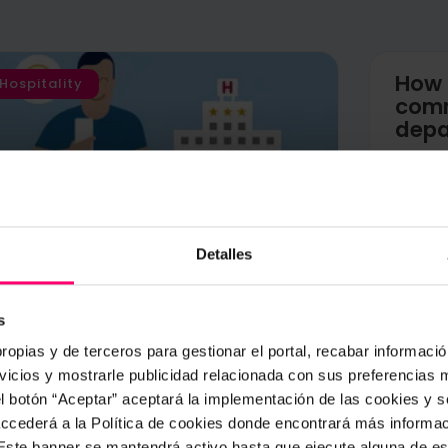
How 
Hospitality
comm
depa
The co
depart
years.
used be
Messa
Detalles
The thriving influence of
customer reviews in hotels
s
owadays, and more and more frequently,
ropias y de terceros para gestionar el portal, recabar información
hen we book a room through the
icios y mostrarle publicidad relacionada con sus preferencias m
nternet, we are greatly influenced by the
pinions of other users or
el botón “Aceptar” aceptará la implementación de las cookies y 
 accederá a la Política de cookies donde encontrará más informa
. Este banner se mantendrá activo hasta que ejecute alguna de e