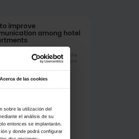
to improve
unication among hotel
rtments
mmunication among hotel
ments has changed a lot over the
 The systems and tools that were
fore, are less efficient now.
ges
Acerca de las cookies
 sobre la utilización del
ediante el análisis de su
solo entonces se implantarán.
ción y donde podrá configurar
stas dos opciones: