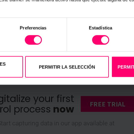
lena Mariel
6 September, 2018
Elena Ma
Ver más artículos
Preferencias
Estadística
ES
PERMITIR LA SELECCIÓN
PERMIT
gitalize your first
FREE TRIAL
rol process
now
tart capturing data in our app available at