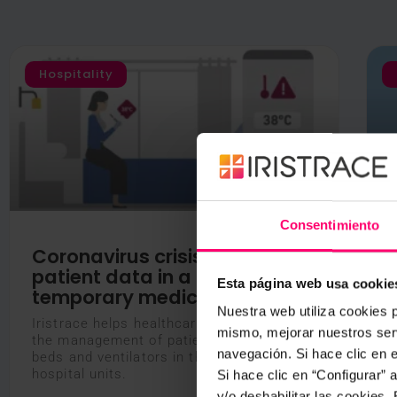
Hospitality
Consentimiento
Coronavirus crisis: collecting
patient data in a hotel or a
Esta página web usa cookie
temporary medical structure
N
Nuestra web utiliza cookies p
w
Iristrace helps healthcare staff improve
mismo, mejorar nuestros serv
I
the management of patients, available
o
navegación. Si hace clic en 
beds and ventilators in the various COVID
hospital units.
Si hace clic en “Configurar”
y/o deshabilitar las cookies