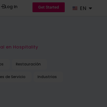
Log In
UPPORT
EN
ES
Get Started
l en Hospitality
os
Restauración
es de Servicio
Industrias