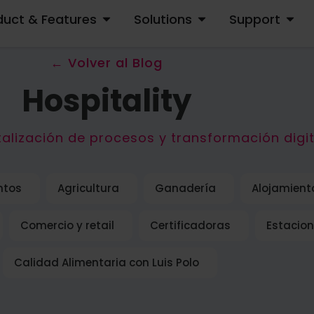
duct & Features
Solutions
Support
OPEN PRODUCT & FEATURES
OPEN SOLUTIONS
OPEN S
← Volver al Blog
Hospitality
alización de procesos y transformación digita
ntos
Agricultura
Ganadería
Alojamient
Comercio y retail
Certificadoras
Estacion
Calidad Alimentaria con Luis Polo