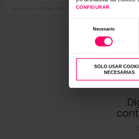
CONFIGURAR
Elena Mariel
20 April, 2020
E
Selección
Necesario
de
consentimiento
SOLO USAR COOKI
NECESARIAS
Di
cont
S