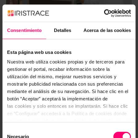
Consentimiento
Detalles
Acerca de las cookies
Esta página web usa cookies
Nuestra web utiliza cookies propias y de terceros para
gestionar el portal, recabar información sobre la
Infraestructura:
utilización del mismo, mejorar nuestros servicios y
El proceso de sangrado (quitar la
mostrarle publicidad relacionada con sus preferencias
sangre que puede quedar
mediante el análisis de su navegación. Si hace clic en el
acumulada en los vasos sanguíneos
botón “Aceptar” aceptará la implementación de
del jamón, y que pueden ser motivos
las cookies y solo entonces se implantarán. Si hace clic
de defectos) y la nitrificación (adición
en “Configurar” accederá a la Política de cookies donde
de las sales de curado) puede ser
encontrará más información y donde podrá configurar y/o
manual o automático.
deshabilitar las cookies. Este banner se mantendrá
Selección
activo hasta que ejecute alguna de estas dos opciones:
Necesario
de