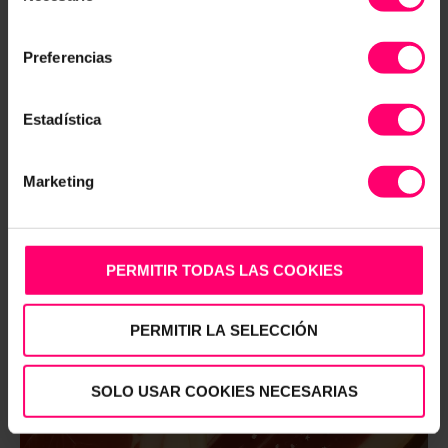
Procesos (relevante):
CONFIGURAR
consentimiento
No dejar sangre en interior de la
Preferencias
pieza porque pueden aparecer
defectos como las llamadas
“coqueras”.
Estadística
Repartir bien las sales nitrificantes:
porque si no aparecerán los defectos
Marketing
de colores con “halos de nitrificación”
diferentes en la loncha de jamón.
PERMITIR TODAS LAS COOKIES
PERMITIR LA SELECCIÓN
SOLO USAR COOKIES NECESARIAS