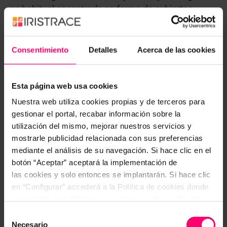
es habitual encontrarlo en forma de cubiertos,
vasos y platos de plástico, envases cosméticos.
Además, se trata de un
material difícil de reciclar
.
Consentimiento
Detalles
Acerca de las cookies
Esta página web usa cookies
Nuestra web utiliza cookies propias y de terceros para
gestionar el portal, recabar información sobre la
utilización del mismo, mejorar nuestros servicios y
mostrarle publicidad relacionada con sus preferencias
mediante el análisis de su navegación. Si hace clic en el
botón “Aceptar” aceptará la implementación de
las cookies y solo entonces se implantarán. Si hace clic
en “Configurar” accederá a la Política de cookies donde
encontrará más información y donde podrá configurar y/o
Número 7: Otros (Mezcla de otros
deshabilitar las cookies. Este banner se mantendrá
Selección
plásticos)
activo hasta que ejecute alguna de estas dos opciones:
Necesario
de