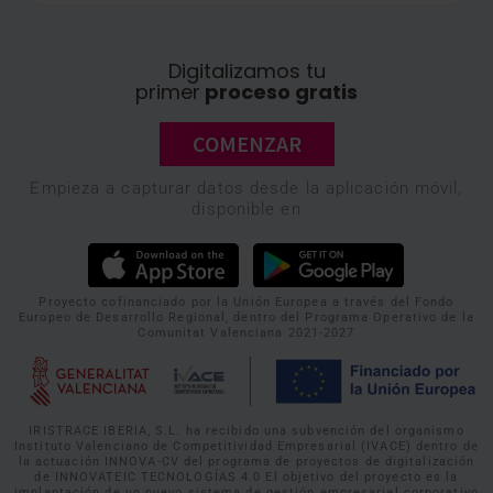
Digitalizamos tu
primer
proceso gratis
COMENZAR
Empieza a capturar datos desde la aplicación móvil,
disponible en
Proyecto cofinanciado por la Unión Europea a través del Fondo
Europeo de Desarrollo Regional, dentro del Programa Operativo de la
Comunitat Valenciana 2021-2027
IRISTRACE IBERIA, S.L. ha recibido una subvención del organismo
Instituto Valenciano de Competitividad Empresarial (IVACE) dentro de
la actuación INNOVA-CV del programa de proyectos de digitalización
de INNOVATEIC TECNOLOGÍAS 4.0 El objetivo del proyecto es la
implantación de un nuevo sistema de gestión empresarial corporativo