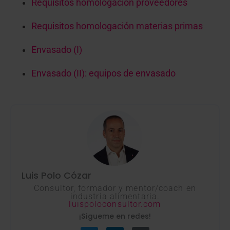
Requisitos homologación proveedores
Requisitos homologación materias primas
Envasado (I)
Envasado (II): equipos de envasado
Luis Polo Cózar
Consultor, formador y mentor/coach en
industria alimentaria.
luispoloconsultor.com
¡Sígueme en redes!
T
L
G