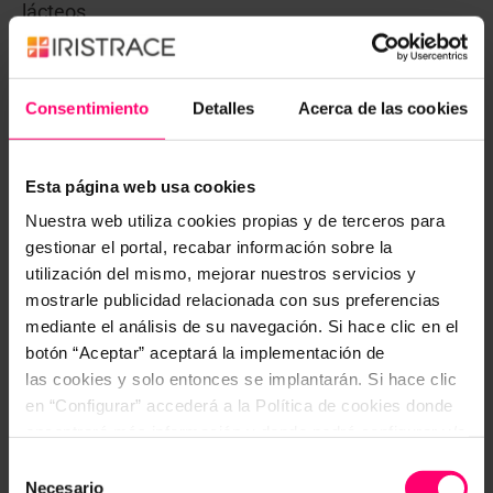
lácteos.
Aunque los sectores que iniciaron esta certificación
fue el vacuno y el porcino, se han ido incorporando,
Consentimiento
Detalles
Acerca de las cookies
la producción de ovino, caprino, conejos, perdices,
etc..
Esta página web usa cookies
Nuestra web utiliza cookies propias y de terceros para
gestionar el portal, recabar información sobre la
utilización del mismo, mejorar nuestros servicios y
mostrarle publicidad relacionada con sus preferencias
mediante el análisis de su navegación. Si hace clic en el
botón “Aceptar” aceptará la implementación de
las cookies y solo entonces se implantarán. Si hace clic
en “Configurar” accederá a la Política de cookies donde
encontrará más información y donde podrá configurar y/o
deshabilitar las cookies. Este banner se mantendrá
Selección
Los requisitos afectan principalmente a las granjas
activo hasta que ejecute alguna de estas dos opciones:
Necesario
de