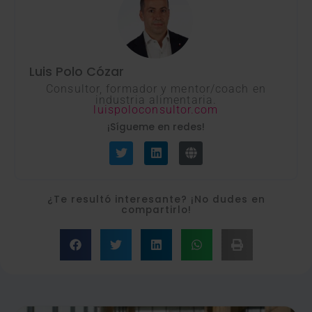
Luis Polo Cózar
Consultor, formador y mentor/coach en
industria alimentaria.
luispoloconsultor.com
¡Sígueme en redes!
T
L
G
w
i
l
i
n
o
t
k
b
t
e
e
e
d
¿Te resultó interesante? ¡No dudes en
r
i
compartirlo!
n