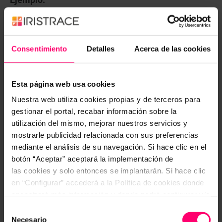
Ejemplo:
Día 01/10/2024: Tarea 1, Subtarea 1: 30 min.
Día 01/10/2024: Tarea 1, Subtarea 2: 15 min.
Consentimiento
Detalles
Acerca de las cookies
Esta página web usa cookies
Nuestra web utiliza cookies propias y de terceros para
Trabajo por bloques de tareas
gestionar el portal, recabar información sobre la
utilización del mismo, mejorar nuestros servicios y
Introducción
mostrarle publicidad relacionada con sus preferencias
mediante el análisis de su navegación. Si hace clic en el
Cada vez estamos más inmersos en una sociedad
botón “Aceptar” aceptará la implementación de
que busca la productividad, la eficiencia, etc.. y
las cookies y solo entonces se implantarán. Si hace clic
erróneamente creemos que somos capaces de
en “Configurar” accederá a la Política de cookies donde
hacer varias cosas a la vez (“multitasking o
encontrará más información y donde podrá configurar y/o
multitareas”).
deshabilitar las cookies. Este banner se mantendrá
Selección
Y lo que no nos damos cuenta, es que eso implica
activo hasta que ejecute alguna de estas dos opciones:
Necesario
de