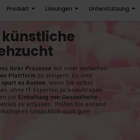
Produkt
Lösungen
Unterstützung
ÖFFNE PRODUKT
ÖFFNE LÖSUNGEN
ÖFFN
 künstliche
iehzucht
ienz Ihrer Prozesse
mit einer einfachen
zten Plattform
zu steigern. Es sind
r
spart es Kosten
, wenn Sie selbst
, ohne IT Experten zu beauftragen.
nen zur
Einhaltung von Gesundheits-,
etrieb zu erfassen. Prüfen Sie anhand
hhaltigkeit tatsächlich auch gute