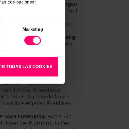
stas dos opciones:
ion von Haltungsbedingungen
:
der Fütterung, Gesundheit und
z.B. Stallklima und
eichtigkeit anhand der mobilen
Marketing
t und individuelle Betreuung
:
 personalisierte Betreuung der
on mit Kontrollbehörden
:
ige Aufträge, um die
IR TODAS LAS COOKIES
ften und Auflagen von
währleisten.
eiche
: die Digitalisierung
h von Tierwohlstandards
 Betrieben. Landwirte können
n und ihre eigenen Praktiken
hwissen notwendig
: Wenn Sie
d Ihnen die Plattform helfen,