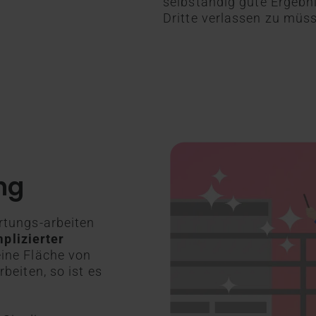
selbständig gute Ergebni
Dritte verlassen zu müs
ng
rtungs-arbeiten
mplizierter
ine Fläche von
beiten, so ist es