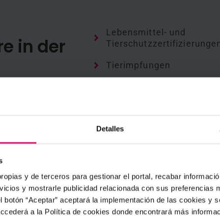
Lebensmittel- und
e in der
Tierschutzzertifizierunge
Tierimpfungen
Futter- und
für die Anwendung
Lebensmittelverwaltung
Tiertransport
Detalles
s
Haltungsbedin
ropias y de terceros para gestionar el portal, recabar información
icios y mostrarle publicidad relacionada con sus preferencias m
Tierwohl jederze
el botón “Aceptar” aceptará la implementación de las cookies y 
 accederá a la Política de cookies donde encontrará más informa