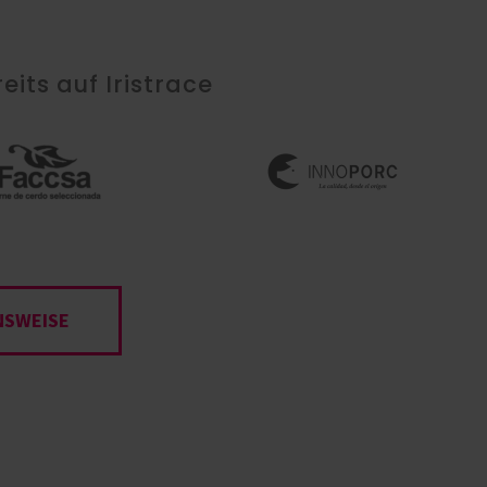
its auf Iristrace
NSWEISE