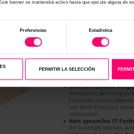
. Este banner se mantendrá activo hasta que ejecute alguna de e
Gesicherte Dokumentat
Sammeln Sie Ihre Daten 
Umweltbedingungen, wie 
Lichtverhältnisse, mit L
Preferencias
Estadística
App.
Präzisionslandwirtschaf
Iristrace ermöglicht die
Tiere, falls erforderlich
Effiziente Kommunikati
Erstellen Sie routinemäß
ES
PERMITIR LA SELECCIÓN
PERMIT
Einhaltung von Vorschri
Förderprogrammen zu ge
Überbetriebliche Vergl
ermöglicht den Vergleic
zwischen verschiedenen
von Best Practices lerne
verbessern.
Kein spezielles IT-Fac
Ihr Geschäft kennen, wir