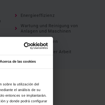
Energieeffizienz
n
Wartung und Reinigung von
Anlagen und Maschinen
Umweltkontrollen
Sicherheit bei der Arbeit
Acerca de las cookies
gungen und
 sobre la utilización del
ediante el análisis de su
it im Blick
solo entonces se implantarán.
ción y donde podrá configurar