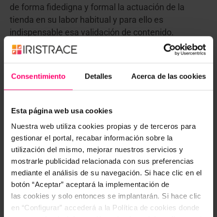
de forma fidedigna y formal la actuación de la
tienda en su labor habitual y para ello es
indispensable esa validación de contenido.
8. Publica los resultados
Consentimiento
Detalles
Acerca de las cookies
Una vez validadas las alegaciones, comparte con la
marca o los propietarios las puntuaciones,
comentarios, y conclusiones de las inspecciones,
Esta página web usa cookies
esto les ayudará en la elaboración de un plan de
Nuestra web utiliza cookies propias y de terceros para
incentivos apropiado y ajustado a los resultados
gestionar el portal, recabar información sobre la
que cada establecimientos ha obtenido.
utilización del mismo, mejorar nuestros servicios y
mostrarle publicidad relacionada con sus preferencias
9. Analiza los resultados
mediante el análisis de su navegación. Si hace clic en el
botón “Aceptar” aceptará la implementación de
Es fundamental el análisis de los resultados
las cookies y solo entonces se implantarán. Si hace clic
obtenidos, no debemos quedarnos en la nota que
en “Configurar” accederá a la Política de cookies donde
ha obtenido el establecimiento. Es muy importante