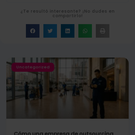
t
e
e
e
d
¿Te resultó interesante? ¡No dudes en
r
i
compartirlo!
n
Uncategorized
Cómo una empresa de outsourcing