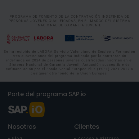
PROGRAMA DE FOMENTO DE LA CONTRATACIÓN INDEFINIDA DE
PERSONAS JÓVENES CUALIFICADAS, EN EL MARCO DEL SISTEMA
NACIONAL DE GARANTÍA JUVENIL
Se ha recibido de LABORA Servicio Valenciano de Empleo y Formación
tres subvenciones del programa indicado por la contratación
indefinida en 2024 de personas jóvenes cualificadas inscritas en el
Sistema Nacional de Garantía Juvenil. Actuación susceptible de
cofinanciación por el Fondo Social Europeo Plus (FSE+) 2021-2027 o
cualquier otro fondo de la Unión Europea.
Parte del programa SAP.io
Nosotros
Clientes
▸ Blog
▸ Acceso a Iristrace