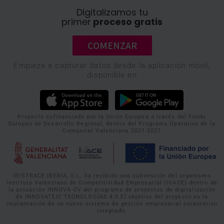
Digitalizamos tu
primer
proceso gratis
COMENZAR
Empieza a capturar datos desde la aplicación móvil,
disponible en
Proyecto cofinanciado por la Unión Europea a través del Fondo
Europeo de Desarrollo Regional, dentro del Programa Operativo de la
Comunitat Valenciana 2021-2027
IRISTRACE IBERIA, S.L. ha recibido una subvención del organismo
Instituto Valenciano de Competitividad Empresarial (IVACE) dentro de
la actuación INNOVA-CV del programa de proyectos de digitalización
de INNOVATEIC TECNOLOGÍAS 4.0 El objetivo del proyecto es la
implantación de un nuevo sistema de gestión empresarial corporativo
integrado.