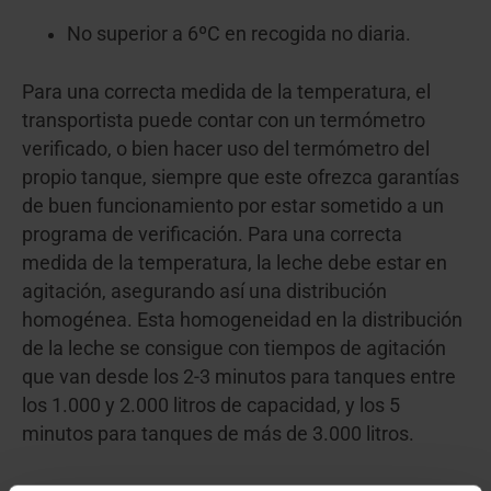
No superior a 6ºC en recogida no diaria.
Para una correcta medida de la temperatura, el
transportista puede contar con un termómetro
verificado, o bien hacer uso del termómetro del
propio tanque, siempre que este ofrezca garantías
de buen funcionamiento por estar sometido a un
programa de verificación. Para una correcta
medida de la temperatura, la leche debe estar en
agitación, asegurando así una distribución
homogénea. Esta homogeneidad en la distribución
de la leche se consigue con tiempos de agitación
que van desde los 2-3 minutos para tanques entre
los 1.000 y 2.000 litros de capacidad, y los 5
minutos para tanques de más de 3.000 litros.