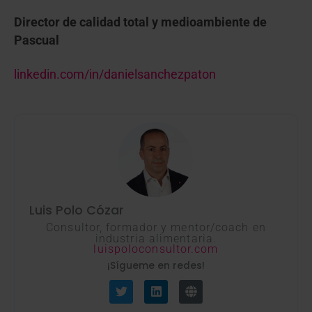
Director de calidad total y medioambiente de
Pascual
linkedin.com/in/danielsanchezpaton
Luis Polo Cózar
Consultor, formador y mentor/coach en
industria alimentaria.
luispoloconsultor.com
¡Sígueme en redes!
T
L
G
w
i
l
i
n
o
t
k
b