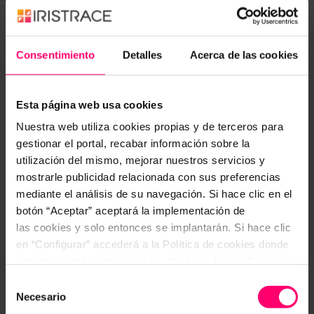
2.3 TOMA DE MUESTRA
Para la valoración de leche antes de la descarga en
Consentimiento
Detalles
Acerca de las cookies
la planta elaboradora es recomendable tener una
muestra individual de cada granja a la cual poder
recurrir en caso de alguna incidencia en la
Esta página web usa cookies
valoración de leche antes de la descarga. Esta
Nuestra web utiliza cookies propias y de terceros para
muestra debe ser representativa de la totalidad de
gestionar el portal, recabar información sobre la
la leche recogida en la granja, por lo que:
utilización del mismo, mejorar nuestros servicios y
mostrarle publicidad relacionada con sus preferencias
La leche del tanque debe estar en agitación.
mediante el análisis de su navegación. Si hace clic en el
botón “Aceptar” aceptará la implementación de
Si hay más de un tanque en la explotación, la
las cookies y solo entonces se implantarán. Si hace clic
muestra se compone de la parte alícuota de
en “Configurar” accederá a la Política de cookies donde
cada uno de ellos.
encontrará más información y donde podrá configurar y/o
deshabilitar las cookies. Este banner se mantendrá
Selección
Cada una de las muestras debe estar identificada
activo hasta que ejecute alguna de estas dos opciones:
Necesario
de
CONFIGURAR
de manera que se establezca una relación