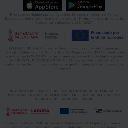
Proyecto cofinanciado por la Unión Europea a través del Fondo
Europeo de Desarrollo Regional, dentro del Programa Operativo de la
Comunitat Valenciana 2021-2027
IRISTRACE IBERIA, S.L. ha recibido una subvención del organismo
Instituto Valenciano de Competitividad Empresarial (IVACE) dentro de
la actuación INNOVA-CV del programa de proyectos de digitalización
de INNOVATEIC TECNOLOGÍAS 4.0 El objetivo del proyecto es la
implantación de un nuevo sistema de gestión empresarial corporativo
integrado.
PROGRAMA DE FOMENTO DE LA CONTRATACIÓN INDEFINIDA DE
PERSONAS JÓVENES CUALIFICADAS, EN EL MARCO DEL SISTEMA
NACIONAL DE GARANTÍA JUVENIL
Se ha recibido de LABORA Servicio Valenciano de Empleo y Formación
tres subvenciones del programa indicado por la contratación