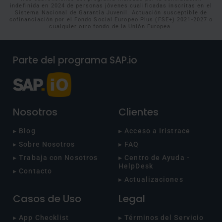
indefinida en 2024 de personas jóvenes cualificadas inscritas en el
Sistema Nacional de Garantía Juvenil. Actuación susceptible de
cofinanciación por el Fondo Social Europeo Plus (FSE+) 2021-2027 o
cualquier otro fondo de la Unión Europea.
Parte del programa SAP.io
Nosotros
Clientes
▸ Blog
▸ Acceso a Iristrace
▸ Sobre Nosotros
▸ FAQ
▸ Trabaja con Nosotros
▸ Centro de Ayuda -
HelpDesk
▸ Contacto
▸ Actualizaciones
Casos de Uso
Legal
▸ App Checklist
▸ Términos del Servicio