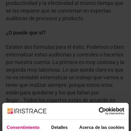
productividad y la efectividad al mismo tiempo que
se las requiere que se conviertan en expertas
auditoras de procesos y producto.
¿O puede que sí?
Existen dos formulas para el éxito. Podemos o bien
externalizar estas auditorias y controles o hacerlas
por nuestra cuenta. La primera es muy costosa y la
segunda muy laboriosa. Lo que queda claro es que
no es rentable externalizar un trabajo que vamos a
tener que realizar siempre, porque estos retos
están para quedarse y los que faltan por
llegar… Todos los expertos están de acuerdo en
que la única manera de lograr estos retos es
mejorando los recursos tecnológicos que ponemos
a disposición de las empresas de la industria
Consentimiento
Detalles
Acerca de las cookies
alimentaria. La tecnología desde la revolución