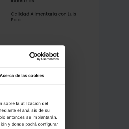
Industrias
Calidad Alimentaria con Luis
Polo
Acerca de las cookies
 sobre la utilización del
ediante el análisis de su
solo entonces se implantarán.
ción y donde podrá configurar