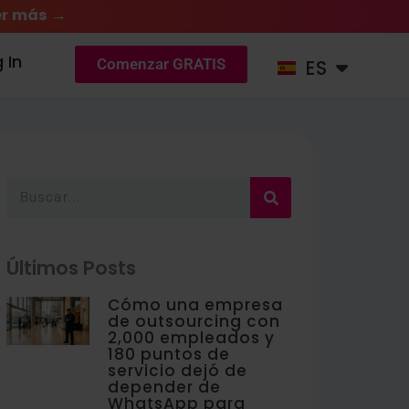
r más →
DE
 In
ES
NL
Comenzar GRATIS
Buscar
Últimos Posts
Cómo una empresa
de outsourcing con
2,000 empleados y
180 puntos de
servicio dejó de
depender de
WhatsApp para