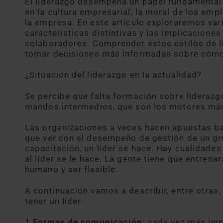
El liderazgo desempeña un papel fundamental e
en la cultura empresarial, la moral de los empl
la empresa. En este artículo exploraremos vari
características distintivas y las implicacione
colaboradores. Comprender estos estilos de li
tomar decisiones más informadas sobre cómo 
¿Situación del liderazgo en la actualidad?
Se percibe que falta formación sobre liderazgo
mandos intermedios, que son los motores má
Las organizaciones a veces hacen apuestas ba
que ver con el desempeño de gestión de un gr
capacitación, un líder se hace. Hay cualidade
al líder se le hace. La gente tiene que entren
humano y ser flexible.
A continuación vamos a describir, entre otras,
tener un líder:
1.
Formas de comunicación
: cada vez más imp