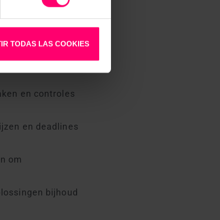
ervice en
IR TODAS LAS COOKIES
ef uw werknemers
aken en controles
ijzen en deadlines
en om
plossingen bijhoud