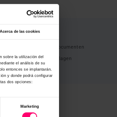
Acerca de las cookies
its
Milieucontroles
Waterbeheer documenten
 sobre la utilización del
Veiligheidsverslagen
ediante el análisis de su
solo entonces se implantarán.
ción y donde podrá configurar
stas dos opciones:
Marketing