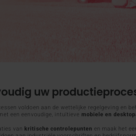
voudig uw productieproce
cessen voldoen aan de wettelijke regelgeving en b
et een eenvoudige, intuïtieve
mobiele en desktop
aties van
kritische controlepunten
en maak het een
ldoen aan industriële voorschriften en bedrijfsnor