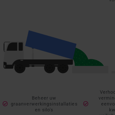
Verhoo
Beheer uw
vermind
graanverwerkingsinstallaties
eenvo
en silo's
kw