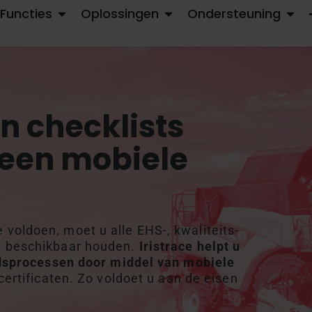
Functies
Oplossingen
Ondersteuning
OPEN PRODUCT & FUNCTIES
OPEN OPLOSSINGEN
OPEN 
en checklists
 een mobiele
oldoen, moet u alle EHS-, kwaliteits-
n beschikbaar houden.
Iristrace helpt u
eidsprocessen door middel van mobiele
certificaten. Zo voldoet u aan de eisen