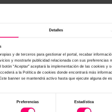
Detalles
in de
Boerderij- en broeikas aud
Gewasopbrengst en
s
kwaliteitscontrole
ropias y de terceros para gestionar el portal, recabar información
 voor de applicatie
icios y mostrarle publicidad relacionada con sus preferencias m
Onderhoud/corrigerende
el botón “Aceptar” aceptará la implementación de las cookies y 
maatregelen
 accederá a la Política de cookies donde encontrará más informa
. Este banner se mantendrá activo hasta que ejecute alguna de e
Preferencias
Estadística