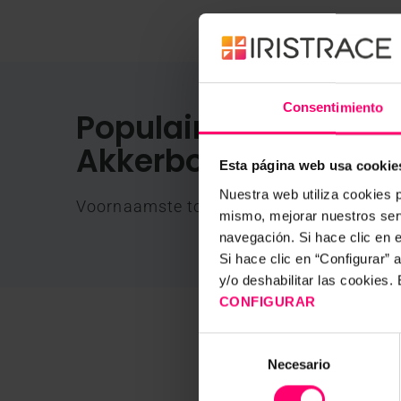
Consentimiento
Populaire checklists 
Akkerbouwg
Esta página web usa cookie
Nuestra web utiliza cookies p
Voornaamste toepassingen en suggesties
mismo, mejorar nuestros serv
navegación. Si hace clic en 
Si hace clic en “Configurar”
y/o deshabilitar las cookies
CONFIGURAR
Selección
Necesario
de
consentimiento