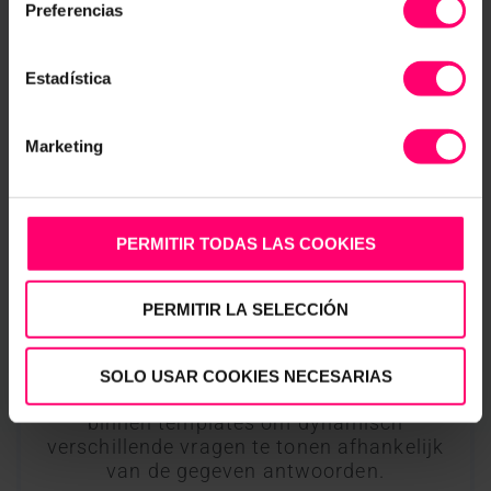
Preferencias
Estadística
Marketing
PERMITIR TODAS LAS COOKIES
PERMITIR LA SELECCIÓN
SOLO USAR COOKIES NECESARIAS
Voorwaardelijke Logica
Implementeer voorwaardelijke logica
binnen templates om dynamisch
verschillende vragen te tonen afhankelijk
van de gegeven antwoorden.