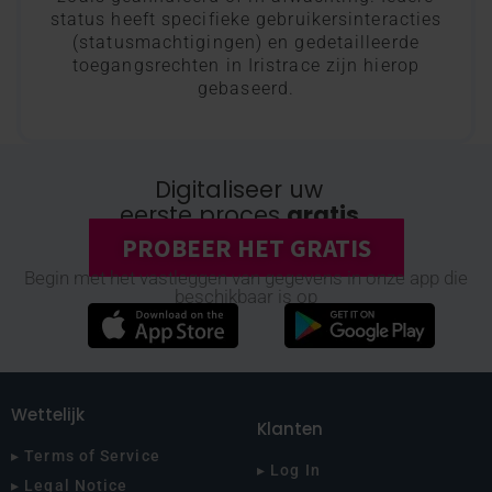
status heeft specifieke gebruikersinteracties
(statusmachtigingen) en gedetailleerde
toegangsrechten in Iristrace zijn hierop
gebaseerd.
Digitaliseer uw
eerste proces
gratis
PROBEER HET GRATIS
Begin met het vastleggen van gegevens in onze app die
beschikbaar is op
Wettelijk
Klanten
▸ Terms of Service
▸ Log In
▸ Legal Notice