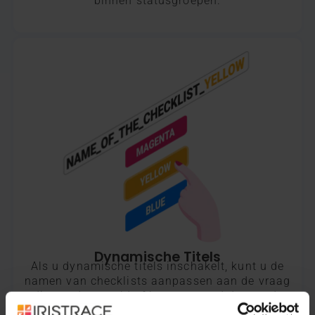
binnen statusgroepen.
Dynamische Titels​
Als u dynamische titels inschakelt, kunt u de
namen van checklists aanpassen aan de vraag
die wordt gesteld of het antwoord dat wordt
gegeven.