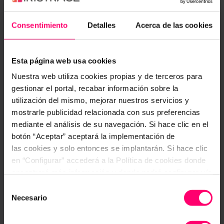
Consentimiento
Detalles
Acerca de las cookies
Esta página web usa cookies
Nuestra web utiliza cookies propias y de terceros para
gestionar el portal, recabar información sobre la
utilización del mismo, mejorar nuestros servicios y
mostrarle publicidad relacionada con sus preferencias
mediante el análisis de su navegación. Si hace clic en el
botón “Aceptar” aceptará la implementación de
las cookies y solo entonces se implantarán. Si hace clic
en “Configurar” accederá a la Política de cookies donde
encontrará más información y donde podrá configurar y/o
Standaard Antwoorden​
deshabilitar las cookies. Este banner se mantendrá
Sla een reeks antwoordopties op als
Selección
standaardantwoord om ze te hergebruiken in
activo hasta que ejecute alguna de estas dos opciones:
Necesario
de
verschillende vragen om herhaling te
CONFIGURAR
consentimiento
vermijden.