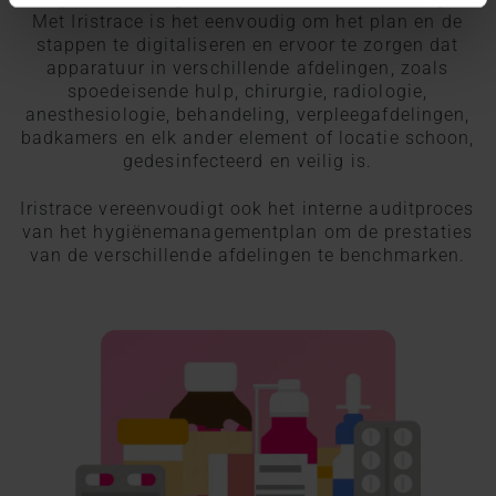
Met Iristrace is het eenvoudig om het plan en de
stappen te digitaliseren en ervoor te zorgen dat
apparatuur in verschillende afdelingen, zoals
spoedeisende hulp, chirurgie, radiologie,
anesthesiologie, behandeling, verpleegafdelingen,
badkamers en elk ander element of locatie schoon,
gedesinfecteerd en veilig is.
Iristrace vereenvoudigt ook het interne auditproces
van het hygiënemanagementplan om de prestaties
van de verschillende afdelingen te benchmarken.