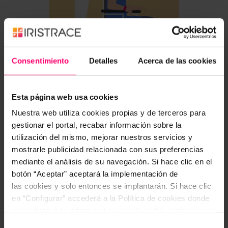
Consentimiento
Detalles
Acerca de las cookies
Creëer een effectief
patiëntveiligheids plan
Esta página web usa cookies
Ontwerp een patiëntveiligheidsstrategie met
Nuestra web utiliza cookies propias y de terceros para
Iristrace die voldoet aan uw unieke vereisten. Een
gestionar el portal, recabar información sobre la
digitaal checklist-gebaseerd systeem kan
utilización del mismo, mejorar nuestros servicios y
gebruikt worden om een aantal processen te
mostrarle publicidad relacionada con sus preferencias
standaardiseren, waaronder:
mediante el análisis de su navegación. Si hace clic en el
Formulieren voor bedcontroles,
botón “Aceptar” aceptará la implementación de
slaapkwaliteit, risicobeoordeling,
las cookies y solo entonces se implantarán. Si hace clic
medicijndistributie, polsband identificatie,
en “Configurar” accederá a la Política de cookies donde
enz.
encontrará más información y donde podrá configurar y/o
Preoperatieve, intraoperatieve en
deshabilitar las cookies. Este banner se mantendrá
Selección