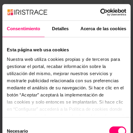
Consentimiento
Detalles
Acerca de las cookies
Winnaar van de
BBooster-week
in mei
2016
Esta página web usa cookies
2019
Nuestra web utiliza cookies propias y de terceros para
gestionar el portal, recabar información sobre la
utilización del mismo, mejorar nuestros servicios y
Beste digitale project 2019
MIA Award
mostrarle publicidad relacionada con sus preferencias
mediante el análisis de su navegación. Si hace clic en el
botón “Aceptar” aceptará la implementación de
las cookies y solo entonces se implantarán. Si hace clic
en “Configurar” accederá a la Política de cookies donde
Geselecteerd als een van de top 6
encontrará más información y donde podrá configurar y/o
Startups in GRC door
SAP.io
deshabilitar las cookies. Este banner se mantendrá
Selección
activo hasta que ejecute alguna de estas dos opciones:
Necesario
de