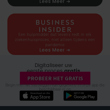
Lees Meer ➜
Een hulpmiddel dat levens redt in elk
ziekenhuisproces, niet alleen tijdens een
pandemie
Lees Meer ➜
Digitaliseer uw
eerste proces
gratis
PROBEER HET GRATIS
Begin met het vastleggen van gegevens in onze app die
beschikbaar is op