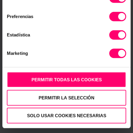
CONFIGURAR
consentimiento
Preferencias
Winnaar van de
COMPRENDEDOR
awards
van Bankia en Empresa & Sociedad in
Estadística
2019 samen met Ohmycut!
Marketing
2020
PERMITIR TODAS LAS COOKIES
PERMITIR LA SELECCIÓN
Winnaar van de
COMPRENDEDOR
awards
van Bankia en Empresa & Sociedad samen
met het Hospital del Mar in Barcelona.
SOLO USAR COOKIES NECESARIAS