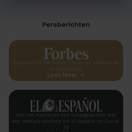
Persberichten
Bespaar tijd, verminder fouten en verbeter de
patiëntenzorg
Lees Meer ➜
Van het monitoren van hotelgegevens met
een mobiele telefoon tot IC-bedden tot Covid-
19