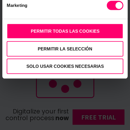
inside. Better together. Panishop,
Marketing
welcome aboard! Panishop, a pioneering
company in R+D It’s one of the bakery
industry
PERMITIR TODAS LAS COOKIES
Elena Mariel
20 May, 2018
Ver más artículos
PERMITIR LA SELECCIÓN
SOLO USAR COOKIES NECESARIAS
Digitalize your first
FREE TRIAL
control process
now