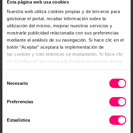
Esta página web usa cookies
Nuestra web utiliza cookies propias y de terceros para
gestionar el portal, recabar información sobre la
utilización del mismo, mejorar nuestros servicios y
Use case: Managing procedures in a
mostrarle publicidad relacionada con sus preferencias
pig farm
mediante el análisis de su navegación. Si hace clic en el
Innoporc is a family run business, with
botón “Aceptar” aceptará la implementación de
more than 40 years of experience in pig
las cookies y solo entonces se implantarán. Si hace clic
farming. It currently runs 20 production
en “Configurar” accederá a la Política de cookies donde
centers and a compound
encontrará más información y donde podrá configurar y/o
deshabilitar las cookies. Este banner se mantendrá
Selección
Elena Mariel
18 November, 2020
activo hasta que ejecute alguna de estas dos opciones:
Necesario
de
CONFIGURAR
consentimiento
Panishop and Iristrace. Tradition
Preferencias
and digital transformation. Better
together
Estadística
Tradition. Innovation. Development.
Research. Digital transformation from the