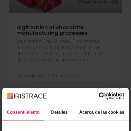
Digitization of chocolate
manufacturing processes
Valentine’s Day is here. This means
hearts are melting, but also tons of
chocolate. Just as millions of couples
share their love by giving each
Andreu Miquel
14 February, 2024
Industries
Consentimiento
Detalles
Acerca de las cookies